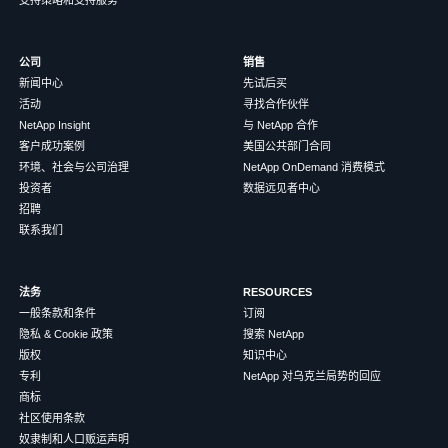
公司
销售
新闻中心
先试后买
活动
寻找合作伙伴
NetApp Insight
与 NetApp 合作
客户成功案例
美国公共部门合同
环境、社会与公司治理
NetApp OnDemand 消费模式
投资者
数据远见者中心
招聘
联系我们
法务
RESOURCES
一般条款和条件
订阅
隐私 & Cookie 政策
搜索 NetApp
版权
知识中心
专利
NetApp 对乌克兰局势的回应
商标
社区使用条款
奴隶制和人口贩运声明