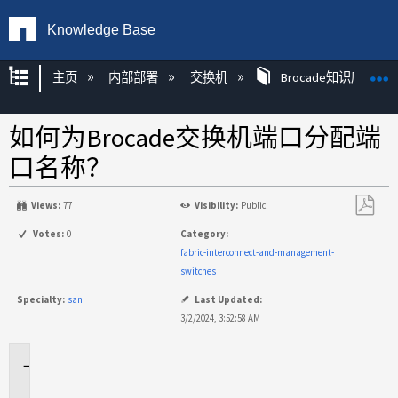
Knowledge Base
扩展/隐缩全局层次
主页
内部部署
交换机
Brocade知识库文章
如何为Brocade交换机端口分配端
口名称？
Views:
77
Visibility:
Public
另
Votes:
0
Category:
存
fabric-interconnect-and-management-
为
switches
PDF
Specialty:
san
Last Updated:
3/2/2024, 3:52:58 AM
适
用