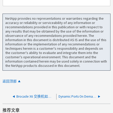
NetApp provides no representations or warranties regarding the
accuracy or reliability or serviceability of any information or
recommendations provided in this publication or with respect to
any results that may be obtained by the use of the information or
observance of any recommendations provided herein. The
information in this document is distributed AS IS and the use of this
information or the implementation of any recommendations or
techniques herein is a customer's responsibility and depends on
the customer's ability to evaluate and integrate them into the
customer's operational environment. This document and the
information contained herein may be used solely in connection with
the NetApp products discussed in this document.
返回顶部
Brocade X6 交换机如何对 firmwaredownload 命令做出响应？
Dynamic Ports On Demandが有効になっている場合、いくつのBrocadeスイッチポートのライセンスが付与されていますか。
推荐文章