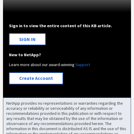
Sign in to view the entire content of this KB article.
SIGN IN
New to NetApp?
Learn more about our award-winning
Support
Create Account
NetApp provides no representations or warranties regarding the
accuracy or reliability or serviceability of any information or
recommendations provided in this publication or with respect to
any results that may be obtained by the use of the information or
observance of any recommendations provided herein. The
information in this document is distributed AS IS and the use of this
information or the implementation of any recommendations or