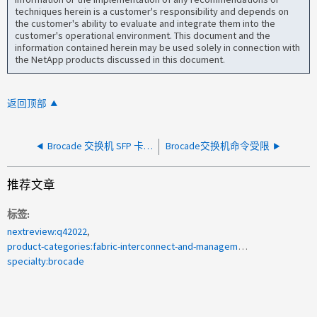
techniques herein is a customer's responsibility and depends on
the customer's ability to evaluate and integrate them into the
customer's operational environment. This document and the
information contained herein may be used solely in connection with
the NetApp products discussed in this document.
返回顶部
Brocade 交换机 SFP 卡在固定框架中、无法按照 TSB2018-272-A 提取
Brocade交换机命令受限
推荐文章
标签
nextreview:q42022
product-categories:fabric-interconnect-and-management-switches
specialty:brocade