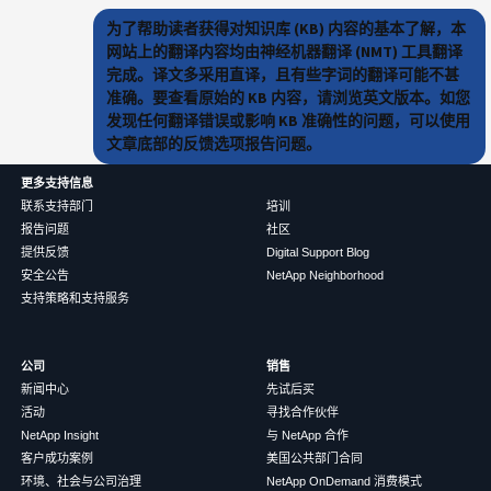
为了帮助读者获得对知识库 (KB) 内容的基本了解，本
网站上的翻译内容均由神经机器翻译 (NMT) 工具翻译
完成。译文多采用直译，且有些字词的翻译可能不甚
准确。要查看原始的 KB 内容，请浏览英文版本。如您
发现任何翻译错误或影响 KB 准确性的问题，可以使用
文章底部的反馈选项报告问题。
更多支持信息
联系支持部门
培训
报告问题
社区
提供反馈
Digital Support Blog
安全公告
NetApp Neighborhood
支持策略和支持服务
公司
销售
新闻中心
先试后买
活动
寻找合作伙伴
NetApp Insight
与 NetApp 合作
客户成功案例
美国公共部门合同
环境、社会与公司治理
NetApp OnDemand 消费模式