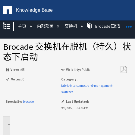
Knowledge Base
扩展/隐缩全局层次
主页
内部部署
交换机
Brocade知识库文章
Brocade 交换机在脱机（持久）状
态下启动
Views:
95
Visibility:
Public
另
Votes:
0
Category:
存
fabric-interconnect-and-management-
为
switches
PDF
Specialty:
brocade
Last Updated:
9/6/2022, 1:53:36 PM
适
用