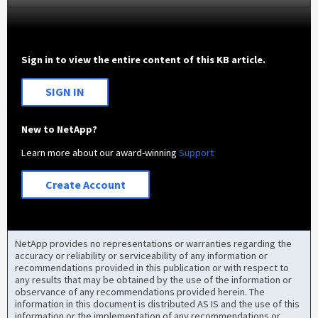
Sign in to view the entire content of this KB article.
SIGN IN
New to NetApp?
Learn more about our award-winning
Support
Create Account
NetApp provides no representations or warranties regarding the
accuracy or reliability or serviceability of any information or
recommendations provided in this publication or with respect to
any results that may be obtained by the use of the information or
observance of any recommendations provided herein. The
information in this document is distributed AS IS and the use of this
information or the implementation of any recommendations or