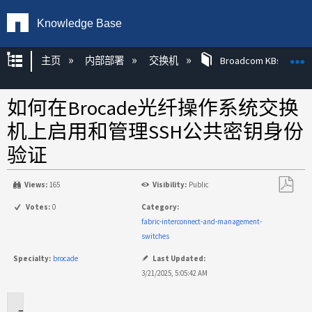
Knowledge Base
扩展/隐缩全局层次
主页
内部部署
交换机
Broadcom KBs
如何在Brocade光纤操作系统交换
机上启用和管理SSH公共密钥身份
验证
Views:
165
Visibility:
Public
另
Votes:
0
Category:
存
fabric-interconnect-and-management-
为
switches
PDF
Specialty:
brocade
Last Updated:
3/21/2025, 5:05:42 AM
适