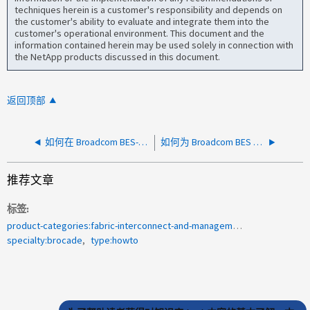
techniques herein is a customer's responsibility and depends on
the customer's ability to evaluate and integrate them into the
customer's operational environment. This document and the
information contained herein may be used solely in connection with
the NetApp products discussed in this document.
返回顶部
如何在 Broadcom BES-53248 交换机上禁用 BMC 访问
如何为 Broadcom BES 53248 集群交换机启用定期交换机数据收集
推荐文章
标签
product-categories:fabric-interconnect-and-management-switches
specialty:brocade
type:howto