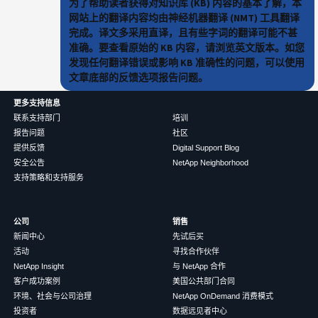
为了帮助读者获得对知识库 (KB) 内容的基本了解，本
网站上的翻译内容均由神经机器翻译 (NMT) 工具翻译
完成。译文多采用直译，且有些字词的翻译可能不甚
准确。要查看原始的 KB 内容，请浏览英文版本。如您
发现任何翻译错误或影响 KB 准确性的问题，可以使用
文章底部的反馈选项报告问题。
更多支持信息
联系支持部门
培训
报告问题
社区
提供反馈
Digital Support Blog
安全公告
NetApp Neighborhood
支持策略和支持服务
公司
销售
新闻中心
先试后买
活动
寻找合作伙伴
NetApp Insight
与 NetApp 合作
客户成功案例
美国公共部门合同
环境、社会与公司治理
NetApp OnDemand 消费模式
投资者
数据远见者中心