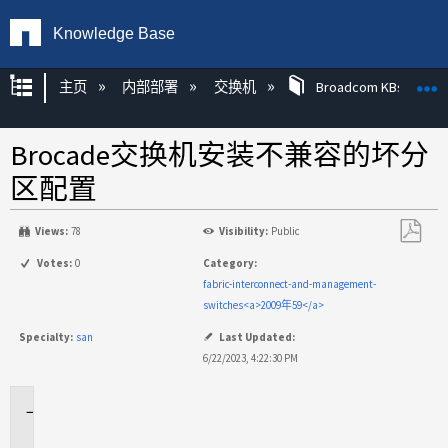
Knowledge Base
扩展/隐缩全局层次
主页
内部部署
交换机
Broadcom KBs
Brocade交换机安装不兼容的坏分
区配置
Views:
78
Visibility:
Public
另
Votes:
0
Category:
存
fabric-interconnect-and-management-
为
switches<a>2009年59</a>
PDF
Specialty:
san
Last Updated:
6/22/2023, 4:22:30 PM
适
用