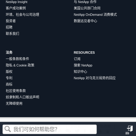
NetApp Insight
与 NetApp 合作
客户成功案例
美国公共部门合同
环境、社会与公司治理
NetApp OnDemand 消费模式
投资者
数据远见者中心
招聘
联系我们
法务
RESOURCES
一般条款和条件
订阅
隐私 & Cookie 政策
搜索 NetApp
版权
知识中心
专利
NetApp 对乌克兰局势的回应
商标
社区使用条款
奴隶制和人口贩运声明
无障碍使用
这篇文章对您有帮助吗？
©
2026
NetApp
中文（简体）
条款和条件
隐私政策
Cookie 政策
Cookie 设置
登