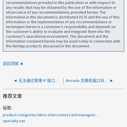
recommendations provided in this publication or with respect to
any results that may be obtained by the use of the information or
observance of any recommendations provided herein. The
information in this document is distributed AS IS and the use of this
information or the implementation of any recommendations or
techniques herein is a customer's responsibility and depends on
the customer's ability to evaluate and integrate them into the
customer's operational environment. This document and the
information contained herein may be used solely in connection with
the NetApp products discussed in this document.
返回顶部
无法通过管理 IP 接口访问 Brocade 交换机
Brocade 交换机端口抖动，报告的介质错误极少
推荐文章
标签
product-categories:fabric-interconnect-and-management-switches<a>2009年59</a>
specialty:san