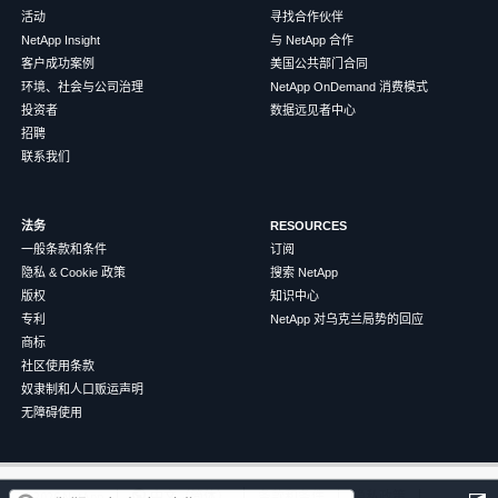
活动
寻找合作伙伴
NetApp Insight
与 NetApp 合作
客户成功案例
美国公共部门合同
环境、社会与公司治理
NetApp OnDemand 消费模式
投资者
数据远见者中心
招聘
联系我们
法务
RESOURCES
一般条款和条件
订阅
隐私 & Cookie 政策
搜索 NetApp
版权
知识中心
专利
NetApp 对乌克兰局势的回应
商标
社区使用条款
奴隶制和人口贩运声明
无障碍使用
这篇文章对您有帮助吗？
©
2026
NetApp
中文（简体）
条款和条件
隐私政策