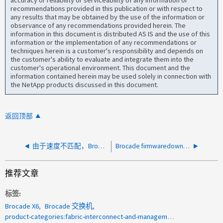
accuracy or reliability or serviceability of any information or
recommendations provided in this publication or with respect to
any results that may be obtained by the use of the information or
observance of any recommendations provided herein. The
information in this document is distributed AS IS and the use of this
information or the implementation of any recommendations or
techniques herein is a customer's responsibility and depends on
the customer's ability to evaluate and integrate them into the
customer's operational environment. This document and the
information contained herein may be used solely in connection with
the NetApp products discussed in this document.
返回顶部
由于速度不匹配，Brocade 交换机报告 No_Sync
Brocade firmwaredownload失败、因为另一个实例已在进行中
推荐文章
标签
Brocade X6
Brocade 交换机
product-categories:fabric-interconnect-and-management-switches