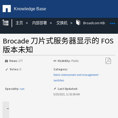
Knowledge Base
扩展/隐缩全局层次
主页
内部部署
交换机
Broadcom KBs
Brocade 刀片式服务器显示的 FOS
版本未知
Views:
277
Visibility:
Public
另
Votes:
0
Category:
存
fabric-interconnect-and-management-
为
switches
PDF
Specialty:
san
Last Updated:
9/29/2021, 11:52:00 AM
适
用