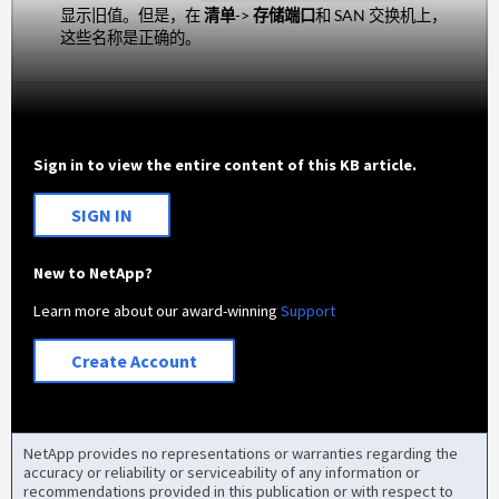
显示旧值。但是，在
清单
->
存储端口
和 SAN 交换机上，
这些名称是正确的。
Sign in to view the entire content of this KB article.
SIGN IN
New to NetApp?
Learn more about our award-winning
Support
Create Account
NetApp provides no representations or warranties regarding the
accuracy or reliability or serviceability of any information or
recommendations provided in this publication or with respect to