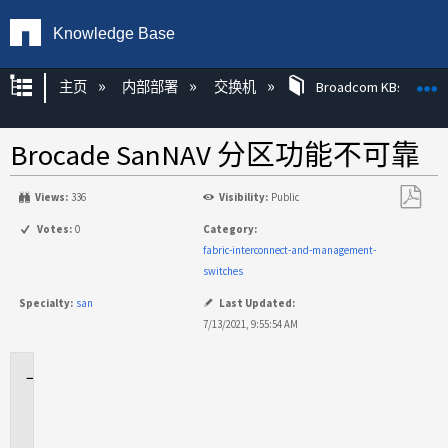
Knowledge Base
扩展/隐缩全局层次
主页
内部部署
交换机
Broadcom KBs
Brocade SanNAV 分区功能不可靠
Views:
336
Visibility:
Public
另
Votes:
0
Category:
存
fabric-interconnect-and-management-
为
switches
PDF
Specialty:
san
Last Updated:
7/13/2021, 9:55:54 AM
适
用
场
景