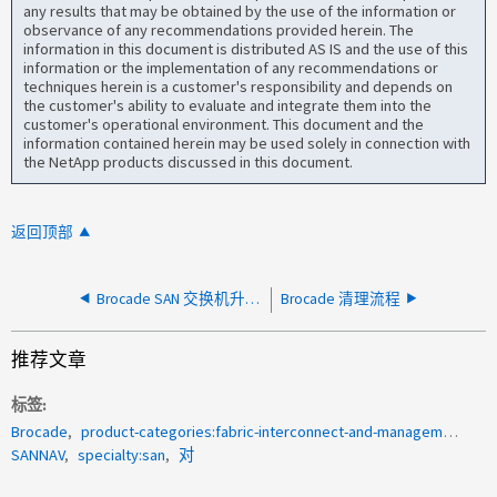
any results that may be obtained by the use of the information or
observance of any recommendations provided herein. The
information in this document is distributed AS IS and the use of this
information or the implementation of any recommendations or
techniques herein is a customer's responsibility and depends on
the customer's ability to evaluate and integrate them into the
customer's operational environment. This document and the
information contained herein may be used solely in connection with
the NetApp products discussed in this document.
返回顶部
Brocade SAN 交换机升级失败，并出现错误：二级分区上没有足够的可用空间
Brocade 清理流程
推荐文章
标签
Brocade
product-categories:fabric-interconnect-and-management-switches
SANNAV
specialty:san
对