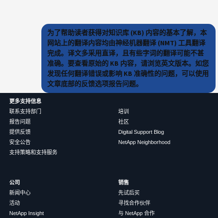
为了帮助读者获得对知识库 (KB) 内容的基本了解，本
网站上的翻译内容均由神经机器翻译 (NMT) 工具翻译
完成。译文多采用直译，且有些字词的翻译可能不甚
准确。要查看原始的 KB 内容，请浏览英文版本。如您
发现任何翻译错误或影响 KB 准确性的问题，可以使用
文章底部的反馈选项报告问题。
更多支持信息
联系支持部门
培训
报告问题
社区
提供反馈
Digital Support Blog
安全公告
NetApp Neighborhood
支持策略和支持服务
公司
销售
新闻中心
先试后买
活动
寻找合作伙伴
NetApp Insight
与 NetApp 合作