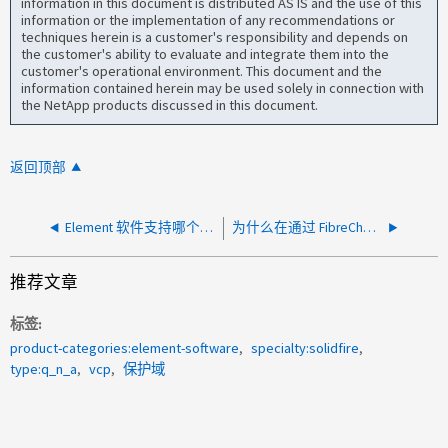
information in this document is distributed AS IS and the use of this
information or the implementation of any recommendations or
techniques herein is a customer's responsibility and depends on
the customer's ability to evaluate and integrate them into the
customer's operational environment. This document and the
information contained herein may be used solely in connection with
the NetApp products discussed in this document.
返回顶部
Element 软件支持哪个 IOMeter 版本？
为什么在通过 FibreChannel （ SFFCs ）目标访问的 SolidFire 卷上观察到高写入延迟？
推荐文章
标签
product-categories:element-software
specialty:solidfire
type:q_n_a
vcp
保护域