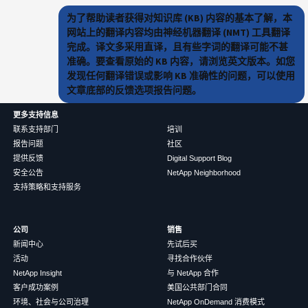
为了帮助读者获得对知识库 (KB) 内容的基本了解，本
网站上的翻译内容均由神经机器翻译 (NMT) 工具翻译
完成。译文多采用直译，且有些字词的翻译可能不甚
准确。要查看原始的 KB 内容，请浏览英文版本。如您
发现任何翻译错误或影响 KB 准确性的问题，可以使用
文章底部的反馈选项报告问题。
更多支持信息
联系支持部门
培训
报告问题
社区
提供反馈
Digital Support Blog
安全公告
NetApp Neighborhood
支持策略和支持服务
公司
销售
新闻中心
先试后买
活动
寻找合作伙伴
NetApp Insight
与 NetApp 合作
客户成功案例
美国公共部门合同
环境、社会与公司治理
NetApp OnDemand 消费模式