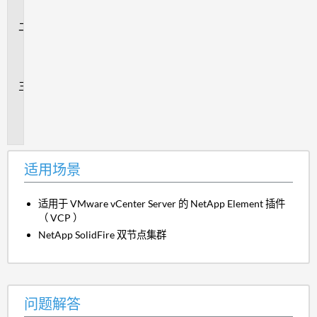
景
问
题
解
答
追
加
信
息
适用场景
适用于 VMware vCenter Server 的 NetApp Element 插件
（ VCP ）
NetApp SolidFire 双节点集群
问题解答