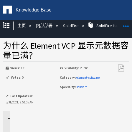
Knowledge Base
扩展/隐缩全局层次
主页
内部部署
SolidFire
SolidFire Hardware
为什么 Element VCP 显示元数据容
量已满？
Views:
133
Visibility:
Public
另
Votes:
0
Category:
element-software
存
Specialty:
solidfire
为
PDF
Last Updated:
5/31/2021, 8:52:05 AM
适
用
场