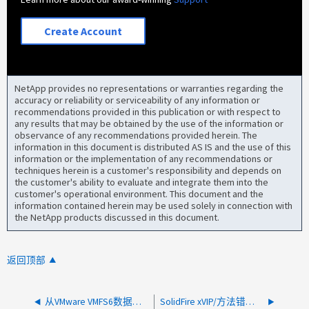
Create Account
NetApp provides no representations or warranties regarding the
accuracy or reliability or serviceability of any information or
recommendations provided in this publication or with respect to
any results that may be obtained by the use of the information or
observance of any recommendations provided herein. The
information in this document is distributed AS IS and the use of this
information or the implementation of any recommendations or
techniques herein is a customer's responsibility and depends on
the customer's ability to evaluate and integrate them into the
customer's operational environment. This document and the
information contained herein may be used solely in connection with
the NetApp products discussed in this document.
返回顶部
从VMware VMFS6数据存储库删除或迁移VM后、SolidFire卷已用百分比不会降低
SolidFire xVIP/方法错误：绑定1G网络配置格式错误：必须指定IPv4或IPv6地址