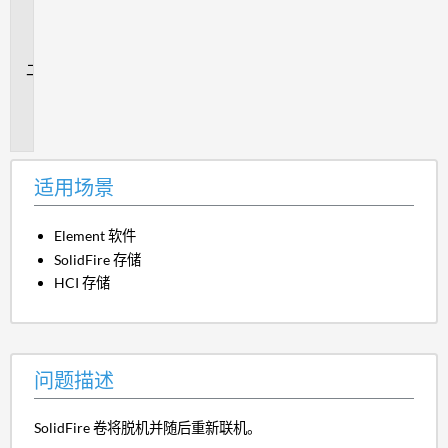
用
场
景
问
题
描
述
适用场景
Element 软件
SolidFire 存储
HCI 存储
问题描述
SolidFire 卷将脱机并随后重新联机。