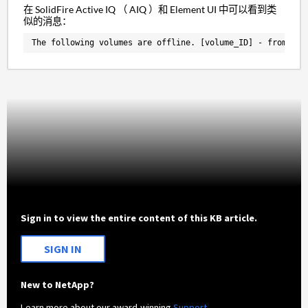
在 SolidFire Active IQ （ AIQ ）和 Element UI 中可以看到类
似的消息：
The following volumes are offline. [volume_ID] - from clu
Sign in to view the entire content of this KB article.
SIGN IN
New to NetApp?
Learn more about our award-winning
Support