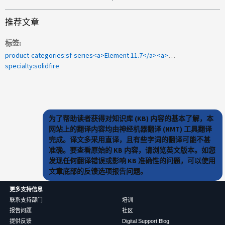
推荐文章
标签
product-categories:sf-series<a>Element 11.7</a><a>sf2405</a><a /><a>使NIC卷脱机时出现故障</a>
specialty:solidfire
为了帮助读者获得对知识库 (KB) 内容的基本了解，本
网站上的翻译内容均由神经机器翻译 (NMT) 工具翻译
完成。译文多采用直译，且有些字词的翻译可能不甚
准确。要查看原始的 KB 内容，请浏览英文版本。如您
发现任何翻译错误或影响 KB 准确性的问题，可以使用
文章底部的反馈选项报告问题。
更多支持信息
联系支持部门
培训
报告问题
社区
提供反馈
Digital Support Blog