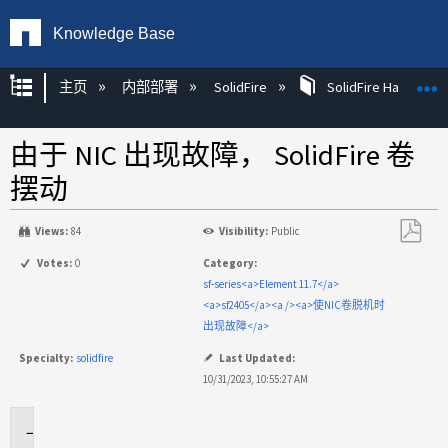
Knowledge Base
扩展/隐缩全局层次
主页
内部部署
SolidFire
SolidFire Hardware
由于 NIC 出现故障， SolidFire 卷
摆动
Views:
84
Visibility:
Public
另
Votes:
0
Category:
存
sf-series<a>Element 11.7</a>
为
<a>sf2405</a><a /><a>使NIC卷脱机时
PDF
出现故障</a>
Specialty:
solidfire
Last Updated:
10/31/2023, 10:55:27 AM
适