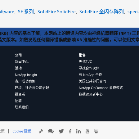
oftware
SF 系列
SolidFire SolidFire
SolidFire 全闪存阵列
speci
(KB) 内容的基本了解，本网站上的翻译内容均由神经机器翻译 (NMT
览英文版本。如您发现任何翻译错误或影响 KB 准确性的问题，可以使用
公司
销售
新闻中心
先试后买
活动
寻找合作伙伴
NetApp Insight
与 NetApp 合作
客户成功案例
美国公共部门合同
环境、社会与公司治理
NetApp OnDemand 消费模式
投资者
数据远见者中心
招聘
联系我们
 政策
Cookie 设置