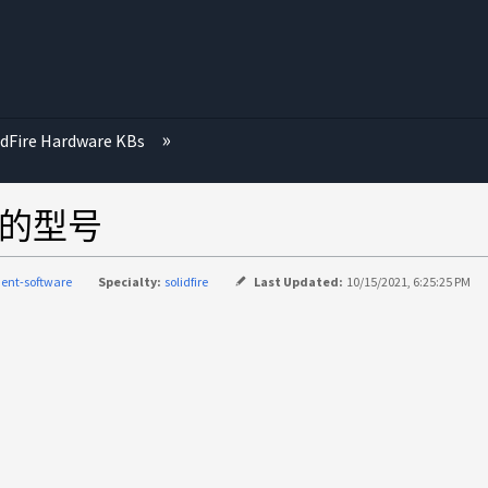
idFire Hardware KBs
预期的型号
ent-software
Specialty:
solidfire
Last Updated:
10/15/2021, 6:25:25 PM