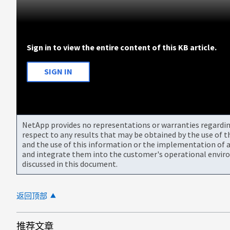
Sign in to view the entire content of this KB article.
SIGN IN
NetApp provides no representations or warranties regarding 
respect to any results that may be obtained by the use of 
and the use of this information or the implementation of a
and integrate them into the customer's operational envir
discussed in this document.
返回顶部
推荐文章