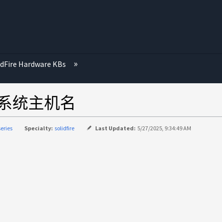
idFire Hardware KBs
C上的系统主机名
series
Specialty:
solidfire
Last Updated:
5/27/2025, 9:34:49 AM