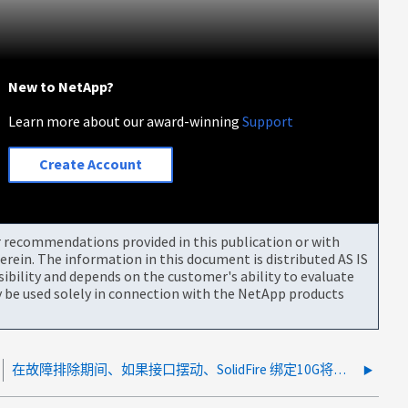
New to NetApp?
Learn more about our award-winning
Support
Create Account
or recommendations provided in this publication or with
rein. The information in this document is distributed AS IS
bility and depends on the customer's ability to evaluate
be used solely in connection with the NetApp products
在故障排除期间、如果接口摆动、SolidFire 绑定10G将关闭