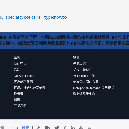
es
specialty:solidfire
type:howto
(KB) 内容的基本了解，本网站上的翻译内容均由神经机器翻译 (NMT
览英文版本。如您发现任何翻译错误或影响 KB 准确性的问题，可以使用
公司
销售
新闻中心
先试后买
活动
寻找合作伙伴
NetApp Insight
与 NetApp 合作
客户成功案例
美国公共部门合同
环境、社会与公司治理
NetApp OnDemand 消费模式
投资者
数据远见者中心
招聘
联系我们
 政策
Cookie 设置