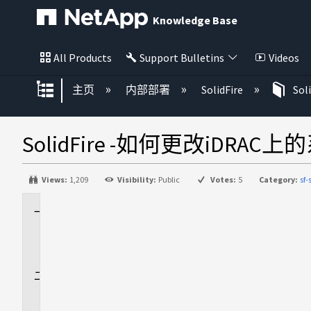
Knowledge Base
All Products
Support Bulletins
Videos
扩展/隐缩全局层次
主页
内部部署
SolidFire
Sol
SolidFire -如何更改iDRA
Views:
1,209
Visibility:
Public
Votes:
5
Category:
sf-
适
用
场
景
问
题
描