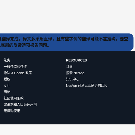
) 工具翻译完成。译文多采用直译，且有些字词的翻译可能不甚准确。要查
文章底部的反馈选项报告问题。
法务
RESOURCES
一般条款和条件
订阅
隐私 & Cookie 政策
搜索 NetApp
版权
知识中心
专利
NetApp 对乌克兰局势的回应
商标
社区使用条款
奴隶制和人口贩运声明
无障碍使用