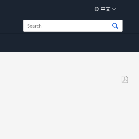
中文
另
存
为
PDF