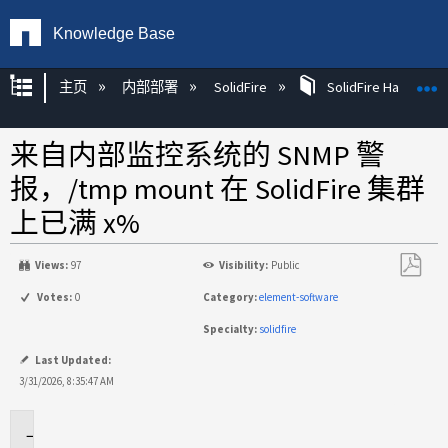
Knowledge Base
扩展/隐缩全局层次
主页
内部部署
SolidFire
SolidFire Hardware
来自内部监控系统的 SNMP 警
报，/tmp mount 在 SolidFire 集群
上已满 x%
Views:
97
Visibility:
Public
另
Votes:
0
Category:
element-software
存
Specialty:
solidfire
为
PDF
Last Updated:
3/31/2026, 8:35:47 AM
适