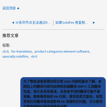
返回顶部
SF系列节点无法通过RTFI："无法解锁插槽x中的驱动器"
如果SolidFire 卷复制类型为仅Snapshot、则SRM/SRA测试故障转移将失败
推荐文章
标签
cb:0
for-translation
product-categories:element-software
specialty:solidfire
vb:0
为了帮助读者获得对知识库 (KB) 内容的基本了解，本
网站上的翻译内容均由神经机器翻译 (NMT) 工具翻译
完成。译文多采用直译，且有些字词的翻译可能不甚
准确。要查看原始的 KB 内容，请浏览英文版本。如您
发现任何翻译错误或影响 KB 准确性的问题，可以使用
文章底部的反馈选项报告问题。