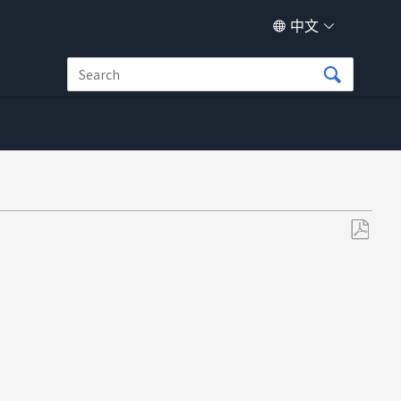
中文
另
存
为
PDF