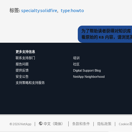
标签
specialty:solidfire
type:howto
为了帮助读者获得对知识库 
看原始的 KB 内容，请浏
更多支持信息
联系支持部门
培训
报告问题
社区
提供反馈
Digital Support Blog
安全公告
NetApp Neighborhood
支持策略和支持服务
©
2026
NetApp
中文（简体）
条款和条件
隐私政策
Cookie