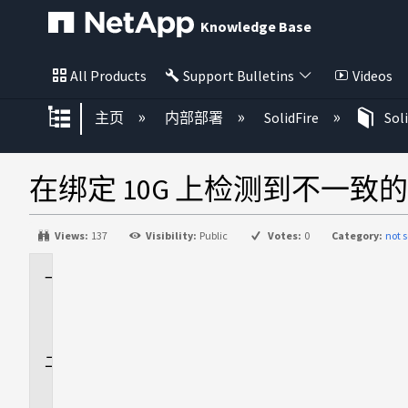
Knowledge Base
All Products
Support Bulletins
Videos
扩展/隐缩全局层次
主页
内部部署
SolidFire
Sol
在绑定 10G 上检测到不一致的 
Views:
137
Visibility:
Public
Votes:
0
Category:
not s
适
用
场
景
问
题
描