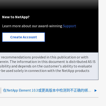
New to NetApp?
Learn more about our award-winning
Support
Create Account
or recommendations provided in this publication or with
rein. The information in this document is distributed AS IS
bility and depends on the customer's ability to evaluate
be used solely in connection with the NetApp products
在NetApp Element 10.3或更高版本中检测到不正确的绑定端口数