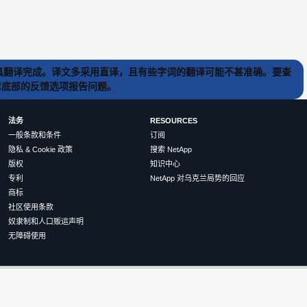
) 工具翻译完成。译文多采用直译，且有些字词的翻译可能不甚准确。要查
文章底部的反馈选项报告问题。
法务
RESOURCES
一般条款和条件
订阅
隐私 & Cookie 政策
搜索 NetApp
版权
知识中心
专利
NetApp 对乌克兰局势的回应
商标
社区使用条款
奴隶制和人口贩运声明
无障碍使用