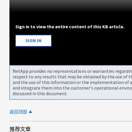
Sign in to view the entire content of this KB article.
SIGN IN
NetApp provides no representations or warranties regarding 
respect to any results that may be obtained by the use of 
and the use of this information or the implementation of a
and integrate them into the customer's operational envir
discussed in this document.
返回顶部
推荐文章