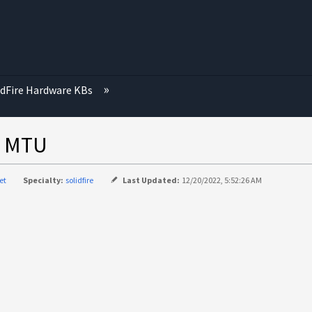
idFire Hardware KBs
MTU
et
Specialty:
solidfire
Last Updated:
12/20/2022, 5:52:26 AM