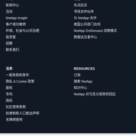
新闻中心
先试后买
活动
寻找合作伙伴
NetApp Insight
与 NetApp 合作
客户成功案例
美国公共部门合同
环境、社会与公司治理
NetApp OnDemand 消费模式
投资者
数据远见者中心
招聘
联系我们
法务
RESOURCES
一般条款和条件
订阅
隐私 & Cookie 政策
搜索 NetApp
版权
知识中心
专利
NetApp 对乌克兰局势的回应
商标
社区使用条款
奴隶制和人口贩运声明
无障碍使用