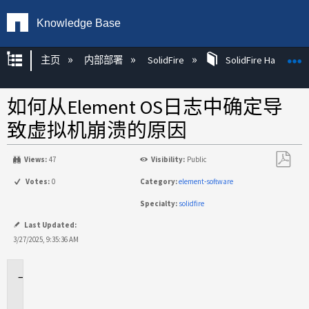
Knowledge Base
扩展/隐缩全局层次
主页
内部部署
SolidFire
SolidFire Hardware
如何从Element OS日志中确定导
致虚拟机崩溃的原因
Views:
47
Visibility:
Public
另
Votes:
0
Category:
element-software
存
Specialty:
solidfire
为
PDF
Last Updated:
3/27/2025, 9:35:36 AM
适
用
场