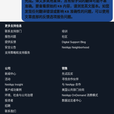
完成。译文多采用直译，且有些字词的翻译可能不甚
准确。要查看原始的 KB 内容，请浏览英文版本。如您
发现任何翻译错误或影响 KB 准确性的问题，可以使用
文章底部的反馈选项报告问题。
更多支持信息
联系支持部门
培训
报告问题
社区
提供反馈
Digital Support Blog
安全公告
NetApp Neighborhood
支持策略和支持服务
公司
销售
新闻中心
先试后买
活动
寻找合作伙伴
NetApp Insight
与 NetApp 合作
客户成功案例
美国公共部门合同
环境、社会与公司治理
NetApp OnDemand 消费模式
投资者
数据远见者中心
招聘
联系我们