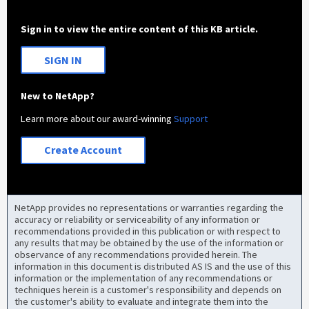
Sign in to view the entire content of this KB article.
SIGN IN
New to NetApp?
Learn more about our award-winning
Support
Create Account
NetApp provides no representations or warranties regarding the
accuracy or reliability or serviceability of any information or
recommendations provided in this publication or with respect to
any results that may be obtained by the use of the information or
observance of any recommendations provided herein. The
information in this document is distributed AS IS and the use of this
information or the implementation of any recommendations or
techniques herein is a customer's responsibility and depends on
the customer's ability to evaluate and integrate them into the