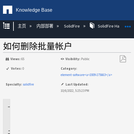
Knowledge Base
扩展/隐缩全局层次
主页
内部部署
SolidFire
SolidFire Hardware
如何删除批量帐户
Views:
65
Visibility:
Public
另
Votes:
0
Category:
存
element-software<a>2009-275663</a>
为
Specialty:
solidfire
Last Updated:
PDF
10/6/2022, 5:25:23 PM
适
用
场
景
问