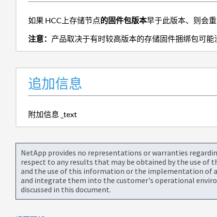
如果 HCC上存储节点
的固件包版本
早于此版本、则会重
注意：
产品取决于有时较高版本的存储固件捆绑包可能
追加信息
附加信息 _text
NetApp provides no representations or warranties regarding 
respect to any results that may be obtained by the use of 
and the use of this information or the implementation of a
and integrate them into the customer's operational envir
discussed in this document.