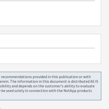
or recommendations provided in this publication or with
rein. The information in this document is distributed AS IS
bility and depends on the customer's ability to evaluate
be used solely in connection with the NetApp products