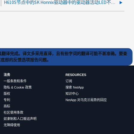
H610S节点中的SK Honnix驱动器中的驱动器活动LED不会亮起或闪烁
) 工具翻译完成。译文多采用直译，且有些字词的翻译可能不甚准确。要查
文章底部的反馈选项报告问题。
法务
RESOURCES
一般条款和条件
订阅
隐私 & Cookie 政策
搜索 NetApp
版权
知识中心
专利
NetApp 对乌克兰局势的回应
商标
社区使用条款
奴隶制和人口贩运声明
无障碍使用