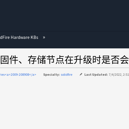
idFire Hardware KBs
固件、存储节点在升级时是否会
eries<a>2009-208908</a>
Specialty:
solidfire
Last Updated:
7/4/2022, 2:5