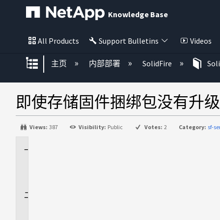
Knowledge Base
All Products
Support Bulletins
Videos
扩展/隐缩全局层次
主页
内部部署
SolidFire
Sol
即使存储固件捆绑包没有升级
Views:
387
Visibility:
Public
Votes:
2
Category:
sf-s
适
用
场
景
问
题
解