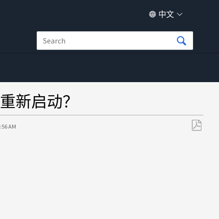
中文
重新启动？
1:56 AM
另
存
为
PDF