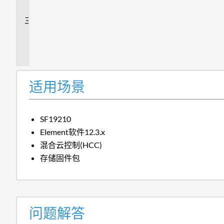
答
追
加
信
息
适用场景
SF19210
Element软件12.3.x
混合云控制(HCC)
存储固件包
问题解答