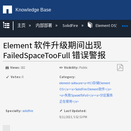
Knowledge Base
扩展/隐缩全局层次
主页
内部部署
SolidFire
Element OS知识
Element 软件升级期间出现
FailedSpaceTooFull 错误警报
Views:
182
Visibility:
Public
另
Votes:
0
Category:
存
element-software<a>HCI存储Element
为
OS</a><a>SolidFire Element软件</a>
PDF
<a>失败SpacedToFull</a><a>分区服务
正在使用</a>
Specialty:
solidfire
Last Updated:
9/11/2023, 5:52:53 PM