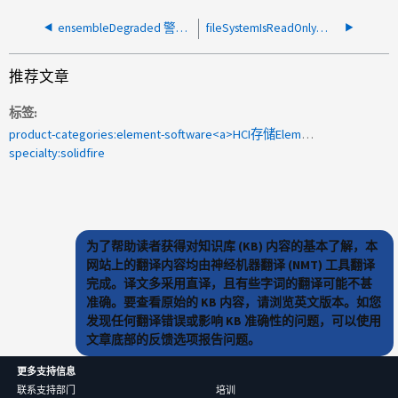
ensembleDegraded 警报在检测到后不久从 "Quorum Loss" 更改为 "degraded"
fileSystemIsReadOnly警报出现、并在一分钟内解决
推荐文章
标签
product-categories:element-software<a>HCI存储Element OS</a><a>SolidFire Element软件</a><a>失败SpacedToFull</a><a>分区服务正在使用</a>
specialty:solidfire
为了帮助读者获得对知识库 (KB) 内容的基本了解，本
网站上的翻译内容均由神经机器翻译 (NMT) 工具翻译
完成。译文多采用直译，且有些字词的翻译可能不甚
准确。要查看原始的 KB 内容，请浏览英文版本。如您
发现任何翻译错误或影响 KB 准确性的问题，可以使用
文章底部的反馈选项报告问题。
更多支持信息
联系支持部门
培训