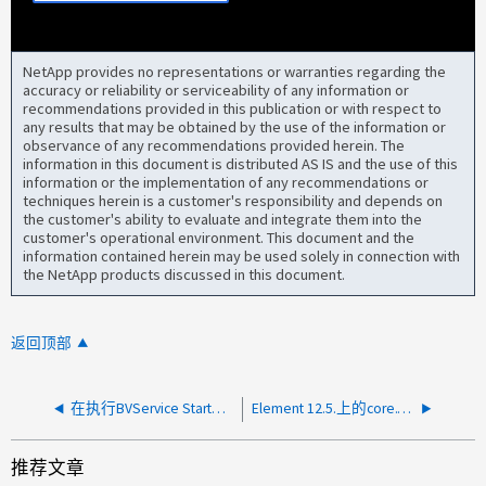
NetApp provides no representations or warranties regarding the
accuracy or reliability or serviceability of any information or
recommendations provided in this publication or with respect to
any results that may be obtained by the use of the information or
observance of any recommendations provided herein. The
information in this document is distributed AS IS and the use of this
information or the implementation of any recommendations or
techniques herein is a customer's responsibility and depends on
the customer's ability to evaluate and integrate them into the
customer's operational environment. This document and the
information contained herein may be used solely in connection with
the NetApp products discussed in this document.
返回顶部
在执行BVService StartScript期间生成core.BVScript-65.XXXX
Element 12.5.上的core.VSRPCServ
推荐文章