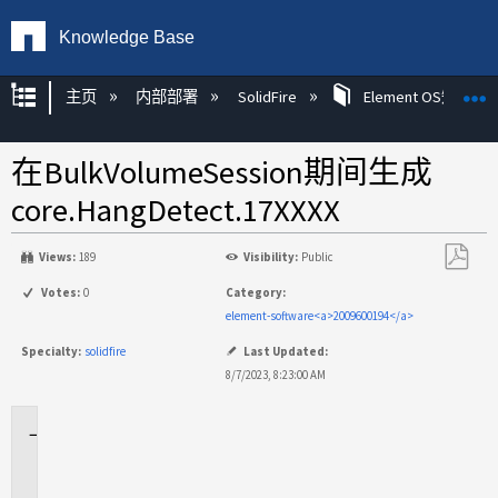
Knowledge Base
扩展/隐缩全局层次
主页
内部部署
SolidFire
Element OS知识
在BulkVolumeSession期间生成
core.HangDetect.17XXXX
Views:
189
Visibility:
Public
另
Votes:
0
Category:
存
element-software<a>2009600194</a>
为
Specialty:
solidfire
Last Updated:
PDF
8/7/2023, 8:23:00 AM
适
用
场