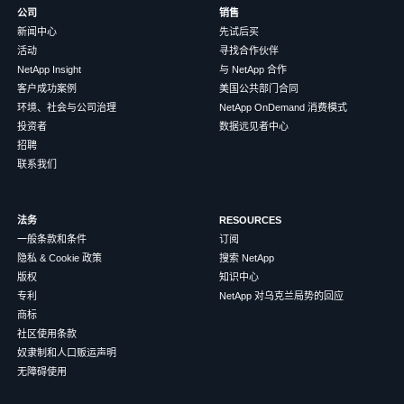
公司
销售
新闻中心
先试后买
活动
寻找合作伙伴
NetApp Insight
与 NetApp 合作
客户成功案例
美国公共部门合同
环境、社会与公司治理
NetApp OnDemand 消费模式
投资者
数据远见者中心
招聘
联系我们
法务
RESOURCES
一般条款和条件
订阅
隐私 & Cookie 政策
搜索 NetApp
版权
知识中心
专利
NetApp 对乌克兰局势的回应
商标
社区使用条款
奴隶制和人口贩运声明
无障碍使用