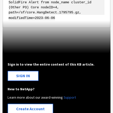
SolidFire Alert from node_name cluster_id
(Other P3) Core nodeID=4,
path=/sf/core.HangDetect.1795795.gz,
modifiedTime=2023-06-06
Sign in to view the entire content of this KB article.
SIGN IN
New to NetApp?
Learn more about our award-winning
Support
Create Account