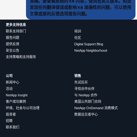
准确。要查看原始的 KB 内容，请浏览英文版本。如您
发现任何翻译错误或影响 KB 准确性的问题，可以使用
文章底部的反馈选项报告问题。
更多支持信息
联系支持部门
培训
报告问题
社区
提供反馈
Digital Support Blog
安全公告
NetApp Neighborhood
支持策略和支持服务
公司
销售
新闻中心
先试后买
活动
寻找合作伙伴
NetApp Insight
与 NetApp 合作
客户成功案例
美国公共部门合同
环境、社会与公司治理
NetApp OnDemand 消费模式
投资者
数据远见者中心
招聘
联系我们