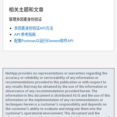
相关主题和文章
管理多因素身份验证
多因素身份验证API方法
API 参考指南
配置Postman以运行Element软件API
NetApp provides no representations or warranties regarding the
accuracy or reliability or serviceability of any information or
recommendations provided in this publication or with respect to
any results that may be obtained by the use of the information or
observance of any recommendations provided herein. The
information in this document is distributed AS IS and the use of this
information or the implementation of any recommendations or
techniques herein is a customer's responsibility and depends on
the customer's ability to evaluate and integrate them into the
customer's operational environment. This document and the