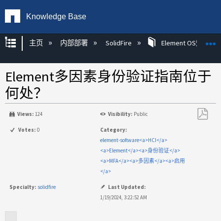
Knowledge Base
扩展/隐缩全局层次
主页
内部部署
SolidFire
Element OS知识
Element多因素身份验证指南位于
何处？
Views:
124
Visibility:
Public
另
Votes:
0
Category:
存
element-software<a>HCI</a>
为
<a>Element</a><a>身份验证</a>
PDF
<a>MFA</a><a>多因素</a><a>启用
</a>
Specialty:
solidfire
Last Updated:
1/19/2024, 3:22:52 AM