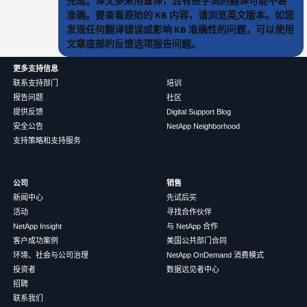
完成。译文多采用直译，且有些字词的翻译可能不甚
准确。要查看原始的 KB 内容，请浏览英文版本。如您
发现任何翻译错误或影响 KB 准确性的问题，可以使用
文章底部的反馈选项报告问题。
更多支持信息
联系支持部门
培训
报告问题
社区
提供反馈
Digital Support Blog
安全公告
NetApp Neighborhood
支持策略和支持服务
公司
销售
新闻中心
先试后买
活动
寻找合作伙伴
NetApp Insight
与 NetApp 合作
客户成功案例
美国公共部门合同
环境、社会与公司治理
NetApp OnDemand 消费模式
投资者
数据远见者中心
招聘
联系我们