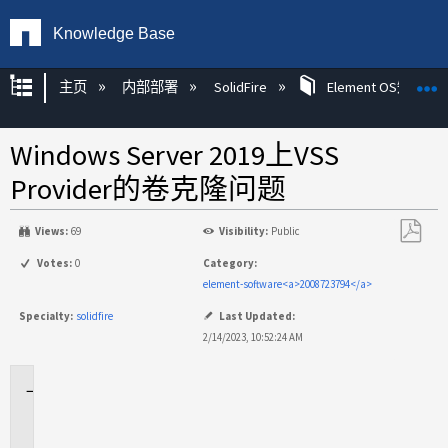
Knowledge Base
扩展/隐缩全局层次
主页
内部部署
SolidFire
Element OS知识
Windows Server 2019上VSS
Provider的卷克隆问题
Views:
69
Visibility:
Public
另
Votes:
0
Category:
存
element-software<a>2008723794</a>
为
Specialty:
solidfire
Last Updated:
PDF
2/14/2023, 10:52:24 AM
适
用
场