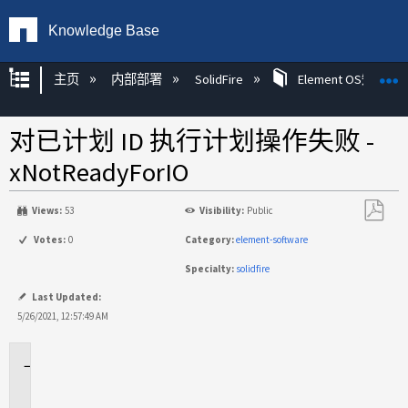
Knowledge Base
扩展/隐缩全局层次
主页
内部部署
SolidFire
Element OS知识
对已计划 ID 执行计划操作失败 -
xNotReadyForIO
Views:
53
Visibility:
Public
另
Votes:
0
Category:
element-software
存
Specialty:
solidfire
为
PDF
Last Updated:
5/26/2021, 12:57:49 AM
适
用
场