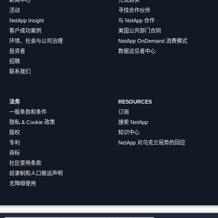
新闻中心
先试后买
活动
寻找合作伙伴
NetApp Insight
与 NetApp 合作
客户成功案例
美国公共部门合同
环境、社会与公司治理
NetApp OnDemand 消费模式
投资者
数据远见者中心
招聘
联系我们
法务
RESOURCES
一般条款和条件
订阅
隐私 & Cookie 政策
搜索 NetApp
版权
知识中心
专利
NetApp 对乌克兰局势的回应
商标
社区使用条款
奴隶制和人口贩运声明
无障碍使用