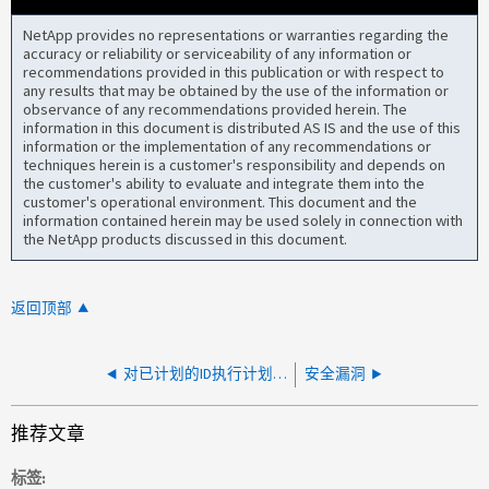
NetApp provides no representations or warranties regarding the
accuracy or reliability or serviceability of any information or
recommendations provided in this publication or with respect to
any results that may be obtained by the use of the information or
observance of any recommendations provided herein. The
information in this document is distributed AS IS and the use of this
information or the implementation of any recommendations or
techniques herein is a customer's responsibility and depends on
the customer's ability to evaluate and integrate them into the
customer's operational environment. This document and the
information contained herein may be used solely in connection with
the NetApp products discussed in this document.
返回顶部
对已计划的ID执行计划操作失败- xValidVolumeState
安全漏洞
推荐文章
标签