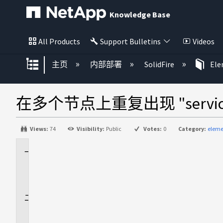
Knowledge Base
All Products
Support Bulletins
Videos
扩展/隐缩全局层次
主页
内部部署
SolidFire
El
在多个节点上重复出现 "service sfv
Views:
74
Visibility:
Public
Votes:
0
Category:
eleme
适
用
场
景
问
题
描