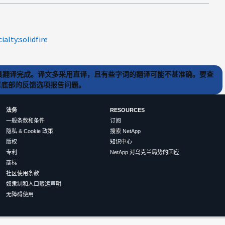
ialty:solidfire
) 工具翻译完成。译文多采用直译，且有些字词的翻译可能不甚准确。要查
文章底部的反馈选项报告问题。
法务
RESOURCES
一般条款和条件
订阅
隐私 & Cookie 政策
搜索 NetApp
版权
知识中心
专利
NetApp 对乌克兰局势的回应
商标
社区使用条款
奴隶制和人口贩运声明
无障碍使用