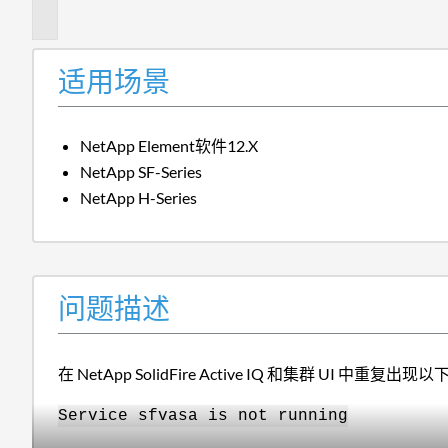
述
适用场景
NetApp Element软件12.X
NetApp SF-Series
NetApp H-Series
问题描述
在 NetApp SolidFire Active IQ 和集群 UI 中重复出
Service sfvasa is not running