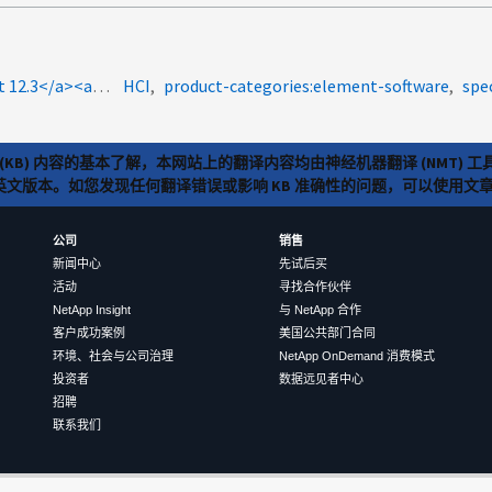
coachamer:ddan<a>Element 软件 12.3</a><a>Element 12.3</a><a>sfvasa</a>
HCI
product-categories:element-software
spec
(KB) 内容的基本了解，本网站上的翻译内容均由神经机器翻译 (NMT
览英文版本。如您发现任何翻译错误或影响 KB 准确性的问题，可以使用
公司
销售
新闻中心
先试后买
活动
寻找合作伙伴
NetApp Insight
与 NetApp 合作
客户成功案例
美国公共部门合同
环境、社会与公司治理
NetApp OnDemand 消费模式
投资者
数据远见者中心
招聘
联系我们