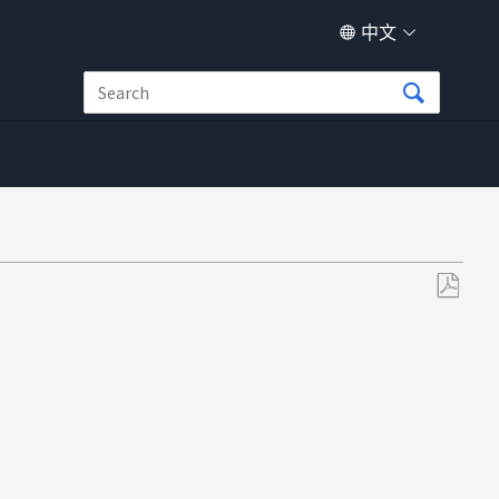
中文
另
存
为
PDF