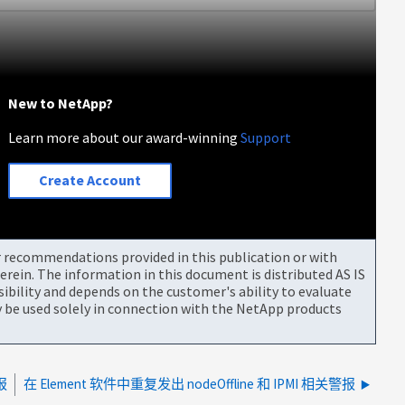
New to NetApp?
Learn more about our award-winning
Support
Create Account
or recommendations provided in this publication or with
rein. The information in this document is distributed AS IS
bility and depends on the customer's ability to evaluate
be used solely in connection with the NetApp products
报
在 Element 软件中重复发出 nodeOffline 和 IPMI 相关警报