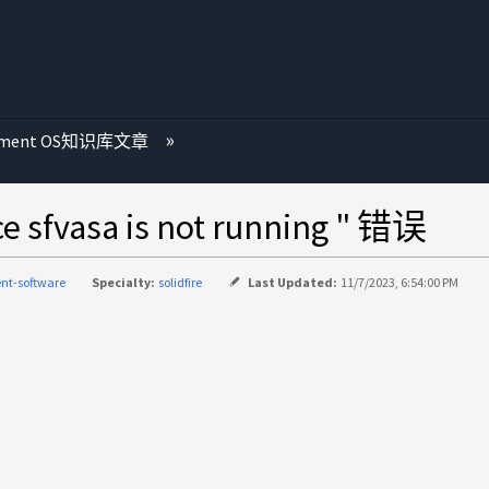
ement OS知识库文章
asa is not running " 错误
nt-software
Specialty:
solidfire
Last Updated:
11/7/2023, 6:54:00 PM