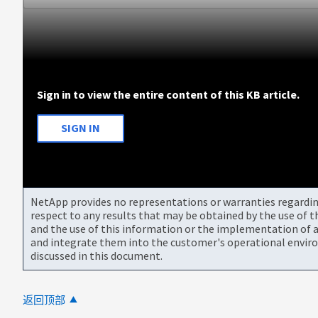
Sign in to view the entire content of this KB article.
SIGN IN
NetApp provides no representations or warranties regarding 
respect to any results that may be obtained by the use of 
and the use of this information or the implementation of a
and integrate them into the customer's operational envir
discussed in this document.
返回顶部