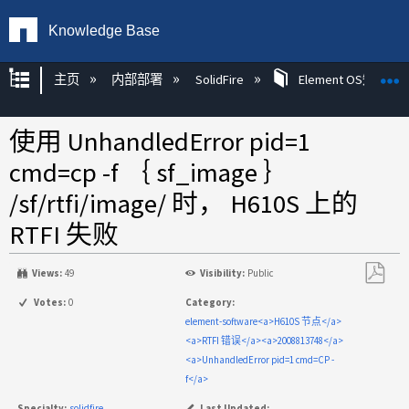
Knowledge Base
扩展/隐缩全局层次
主页
内部部署
SolidFire
Element OS知识
使用 UnhandledError pid=1
cmd=cp -f ｛ sf_image ｝
/sf/rtfi/image/ 时， H610S 上的
RTFI 失败
Views:
49
Visibility:
Public
另
Votes:
0
Category:
存
element-software<a>H610S 节点</a>
为
<a>RTFI 错误</a><a>2008813748</a>
PDF
<a>UnhandledError pid=1 cmd=CP -
f</a>
Specialty:
solidfire
Last Updated: