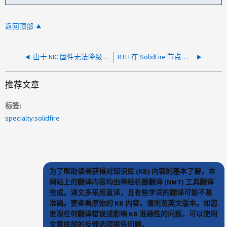
返回顶部
由于 NIC 固件无法降级， RTFI 失败
RTFI 在 SolidFire 节点上失败，出现 UnhandledError pid=1 脚本“${ROOT_DRIVE_REAL}”
推荐文章
标签
specialty:solidfire
为了帮助读者获得对知识库 (KB) 内容的基本了解，本
网站上的翻译内容均由神经机器翻译 (NMT) 工具翻译
完成。译文多采用直译，且有些字词的翻译可能不甚
准确。要查看原始的 KB 内容，请浏览英文版本。如您
发现任何翻译错误或影响 KB 准确性的问题，可以使用
文章底部的反馈选项报告问题。