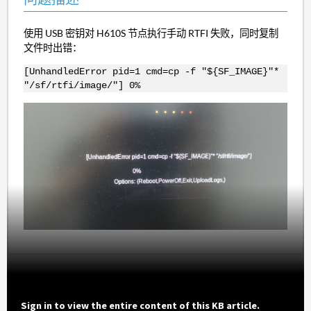
使用 USB 密钥对 H610S 节点执行手动 RTFI 失败，同时复制
文件时出错：
[UnhandledError pid=1 cmd=cp -f "${SF_IMAGE}"*
"/sf/rtfi/image/"] 0%
Sign in to view the entire content of this KB article.