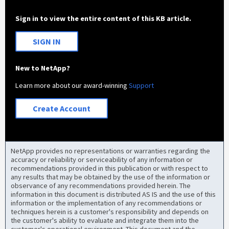
Sign in to view the entire content of this KB article.
SIGN IN
New to NetApp?
Learn more about our award-winning
Support
Create Account
NetApp provides no representations or warranties regarding the
accuracy or reliability or serviceability of any information or
recommendations provided in this publication or with respect to
any results that may be obtained by the use of the information or
observance of any recommendations provided herein. The
information in this document is distributed AS IS and the use of this
information or the implementation of any recommendations or
techniques herein is a customer's responsibility and depends on
the customer's ability to evaluate and integrate them into the