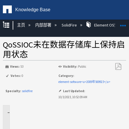
Knowledge Base
扩展/隐缩全局层次
主页
内部部署
SolidFire
Element OS知识
QoSSIOC未在数据存储库上保持启
用状态
Views:
53
Visibility:
Public
另
Votes:
0
Category:
存
element-software<a>2009年569923</a>
为
Specialty:
solidfire
Last Updated:
PDF
10/3/2023, 10:52:09 AM
适
用
场