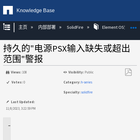
Knowledge Base
扩展/隐缩全局层次
主页
内部部署
SolidFire
Element OS知识
持久的"电源PSX输入缺失或超出
范围"警报
Views:
108
Visibility:
Public
另
Votes:
0
Category:
h-series
存
Specialty:
solidfire
为
PDF
Last Updated:
11/8/2023, 3:22:59 PM
适
用
场