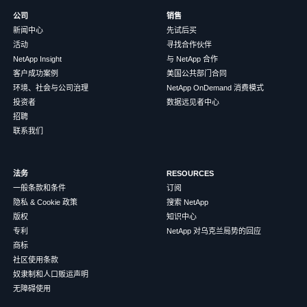
公司
销售
新闻中心
先试后买
活动
寻找合作伙伴
NetApp Insight
与 NetApp 合作
客户成功案例
美国公共部门合同
环境、社会与公司治理
NetApp OnDemand 消费模式
投资者
数据远见者中心
招聘
联系我们
法务
RESOURCES
一般条款和条件
订阅
隐私 & Cookie 政策
搜索 NetApp
版权
知识中心
专利
NetApp 对乌克兰局势的回应
商标
社区使用条款
奴隶制和人口贩运声明
无障碍使用