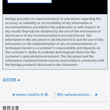
NetApp provides no representations or warranties regarding the
accuracy or reliability or serviceability of any information or
recommendations provided in this publication or with respect to
any results that may be obtained by the use of the information or
observance of any recommendations provided herein. The
information in this document is distributed AS IS and the use of this
information or the implementation of any recommendations or
techniques herein is a customer's responsibility and depends on
the customer's ability to evaluate and integrate them into the
customer's operational environment. This document and the
information contained herein may be used solely in connection with
the NetApp products discussed in this document.
返回顶部
NetApp SolidFire SF 系列上的永久性 BMC 自检失败警报 节点
持久 authenticationServiceFault
推荐文章