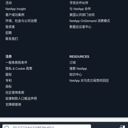
活动
寻找合作伙伴
NetApp Insight
与 NetApp 合作
客户成功案例
美国公共部门合同
环境、社会与公司治理
NetApp OnDemand 消费模式
投资者
数据远见者中心
招聘
联系我们
法务
RESOURCES
一般条款和条件
订阅
隐私 & Cookie 政策
搜索 NetApp
版权
知识中心
专利
NetApp 对乌克兰局势的回应
商标
社区使用条款
奴隶制和人口贩运声明
无障碍使用
这篇文章对您有帮助吗？
©
2026
NetApp
中文（简体）
条款和条件
隐私政策