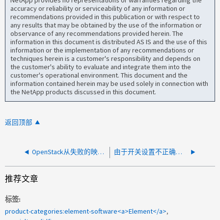
accuracy or reliability or serviceability of any information or
recommendations provided in this publication or with respect to
any results that may be obtained by the use of the information or
observance of any recommendations provided herein. The
information in this document is distributed AS IS and the use of this
information or the implementation of any recommendations or
techniques herein is a customer's responsibility and depends on
the customer's ability to evaluate and integrate them into the
customer's operational environment. This document and the
information contained herein may be used solely in connection with
the NetApp products discussed in this document.
返回顶部
OpenStack从失败的映像创建卷、并显示VolumeDeviceNotFound错误
由于开关设置不正确而导致的性能问题
推荐文章
标签
product-categories:element-software<a>Element</a>