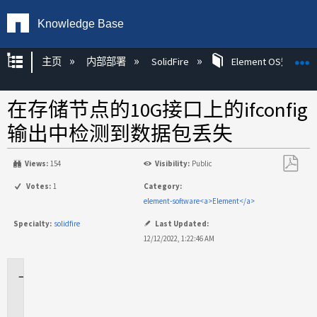
Knowledge Base
扩展/隐缩全局层次
主页
内部部署
SolidFire
Element OS知识
在存储节点的10G接口上的ifconfig
输出中检测到数据包丢失
Views:
154
Visibility:
Public
另
Votes:
1
Category:
存
element-software<a>Element</a>
为
Specialty:
solidfire
Last Updated:
PDF
12/12/2022, 1:22:46 AM
适
用
场