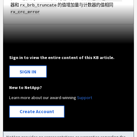
器和
的值增加量与计数器的值相同
rx_brb_truncate
rx_crc_error
Sign in to view the entire content of this KB article.
SIGN IN
New to NetApp?
Learn more about our award-winning
Support
Create Account
NetApp provides no representations or warranties regarding the