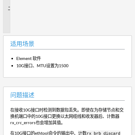
景
问
题
描
述
适用场景
Element 软件
10G接口、MTU设置为1500
问题描述
在接收10G接口时检测到数据包丢失。即使在为存储节点和交
换机端口中的10G接口更换以太网缆线和收发器后、计数器
rx_crc_errors也会增加其值。
在10G接口的ethtool命令的输出中、计数
rx_brb_discard