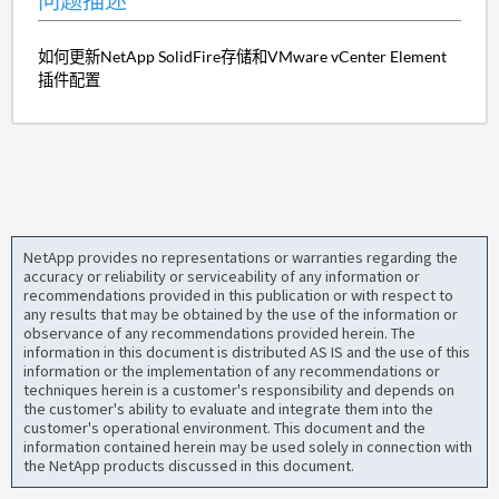
问题描述
如何更新NetApp SolidFire存储和VMware vCenter Element
插件配置
NetApp provides no representations or warranties regarding the
accuracy or reliability or serviceability of any information or
recommendations provided in this publication or with respect to
any results that may be obtained by the use of the information or
observance of any recommendations provided herein. The
information in this document is distributed AS IS and the use of this
information or the implementation of any recommendations or
techniques herein is a customer's responsibility and depends on
the customer's ability to evaluate and integrate them into the
customer's operational environment. This document and the
information contained herein may be used solely in connection with
the NetApp products discussed in this document.