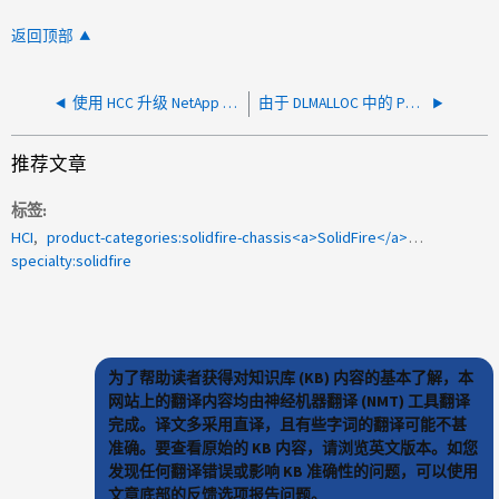
返回顶部
使用 HCC 升级 NetApp HCI 元素失败，并出现 Unhandeld 异常
由于 DLMALLOC 中的 PSOD ， NetApp HCI 计算节点挂起
推荐文章
标签
HCI
product-categories:solidfire-chassis<a>SolidFire</a><a>vSphere</a><a>更新</a><a>集群</a><a>Element插件</a><a>存储</a>
specialty:solidfire
为了帮助读者获得对知识库 (KB) 内容的基本了解，本
网站上的翻译内容均由神经机器翻译 (NMT) 工具翻译
完成。译文多采用直译，且有些字词的翻译可能不甚
准确。要查看原始的 KB 内容，请浏览英文版本。如您
发现任何翻译错误或影响 KB 准确性的问题，可以使用
文章底部的反馈选项报告问题。