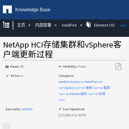
Knowledge Base
扩展/隐缩全局层次
主页
内部部署
SolidFire
Element OS知识
NetApp HCI存储集群和vSphere客
户端更新过程
Views:
69
Visibility:
Public
另
Votes:
0
Category:
存
solidfire-chassis<a>SolidFire</a>
为
<a>vSphere</a><a>更新</a><a>集群
PDF
</a><a>Element插件</a><a>存储
</a>
Specialty:
solidfire
Last Updated:
5/17/2024, 6:22:30 PM