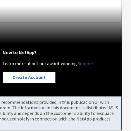
New to NetApp?
Learn more about our award-winning
Support
Create Account
or recommendations provided in this publication or with
rein. The information in this document is distributed AS IS
bility and depends on the customer's ability to evaluate
be used solely in connection with the NetApp products