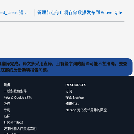
将存储集群升级到 12.x 后，由于 unauthored_client 错误，登录到 Hybrid Cloud Control 失败
管理节点停止将存储数据发布到 Active IQ
) 工具翻译完成。译文多采用直译，且有些字词的翻译可能不甚准确。要查
文章底部的反馈选项报告问题。
法务
RESOURCES
一般条款和条件
订阅
隐私 & Cookie 政策
搜索 NetApp
版权
知识中心
专利
NetApp 对乌克兰局势的回应
商标
社区使用条款
奴隶制和人口贩运声明