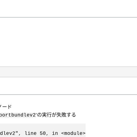
理ノード
'の実行が失敗する
portbundlev2
dlev2", line 50, in <module>