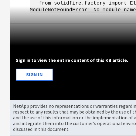
from solidfire.factory import El
ModuleNotFoundError: No module name
Sign in to view the entire content of this KB article.
SIGN IN
NetApp provides no representations or warranties regarding 
respect to any results that may be obtained by the use of 
and the use of this information or the implementation of a
and integrate them into the customer's operational envir
discussed in this document.