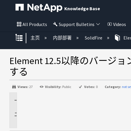
Knowledge Base
All Products
Support Bulletins
Videos
扩展/隐缩全局层次
主页
内部部署
SolidFire
El
Element 12.5以降のバージョ
する
Views:
27
Visibility:
Public
Votes:
0
Category:
not se
環
境
問
題