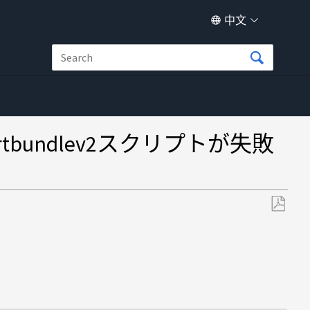
中文
ortbundlev2スクリプトが失敗
另
存
为
PDF