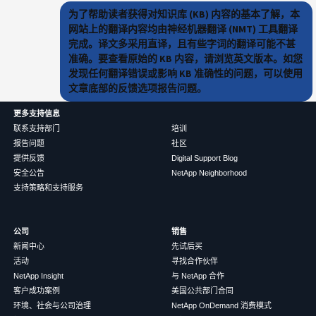
为了帮助读者获得对知识库 (KB) 内容的基本了解，本
网站上的翻译内容均由神经机器翻译 (NMT) 工具翻译
完成。译文多采用直译，且有些字词的翻译可能不甚
准确。要查看原始的 KB 内容，请浏览英文版本。如您
发现任何翻译错误或影响 KB 准确性的问题，可以使用
文章底部的反馈选项报告问题。
更多支持信息
联系支持部门
培训
报告问题
社区
提供反馈
Digital Support Blog
安全公告
NetApp Neighborhood
支持策略和支持服务
公司
销售
新闻中心
先试后买
活动
寻找合作伙伴
NetApp Insight
与 NetApp 合作
客户成功案例
美国公共部门合同
环境、社会与公司治理
NetApp OnDemand 消费模式