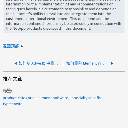
information or the implementation of any recommendations or
techniques herein is a customer's responsibility and depends on
the customer's ability to evaluate and integrate them into the
customer's operational environment. This document and the
information contained herein may be used solely in connection with
the NetApp products discussed in this document.
返回顶部
如何从 Active IQ 中删除虚拟机名称
如何删除 Element 存储的陈旧条目 节点处于 PendingActive 状态
推荐文章
标签
product-categories:element-software
specialty:solidfire
type:howto