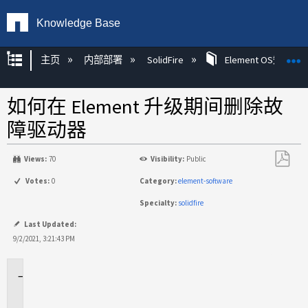
Knowledge Base
扩展/隐缩全局层次
主页
内部部署
SolidFire
Element OS知识
如何在 Element 升级期间删除故
障驱动器
Views:
70
Visibility:
Public
另
Votes:
0
Category:
element-software
存
Specialty:
solidfire
为
PDF
Last Updated:
9/2/2021, 3:21:43 PM
适
用
场