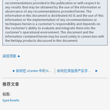
recommendations provided in this publication or with respect to
any results that may be obtained by the use of the information or
observance of any recommendations provided herein. The
information in this document is distributed AS IS and the use of this
information or the implementation of any recommendations or
techniques herein is a customer's responsibility and depends on
the customer's ability to evaluate and integrate them into the
customer's operational environment. This document and the
information contained herein may be used solely in connection with
the NetApp products discussed in this document.
返回顶部
如何在 vCenter 中的 HCI ESXi 节点上查找 hardware_tag
如何在添加资产后手动刷新HCC清单
推荐文章
标签
type:howto