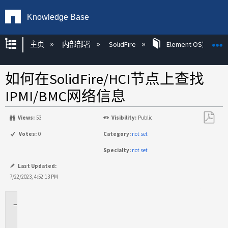
Knowledge Base
扩展/隐缩全局层次
主页
内部部署
SolidFire
Element OS知识
如何在SolidFire/HCI节点上查找
IPMI/BMC网络信息
Views:
53
Visibility:
Public
另
Votes:
0
Category:
not set
存
Specialty:
not set
为
PDF
Last Updated:
7/22/2023, 4:52:13 PM
适
用
场