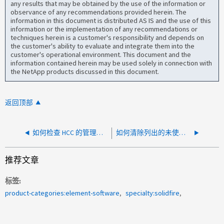
any results that may be obtained by the use of the information or
observance of any recommendations provided herein. The
information in this document is distributed AS IS and the use of this
information or the implementation of any recommendations or
techniques herein is a customer's responsibility and depends on
the customer's ability to evaluate and integrate them into the
customer's operational environment. This document and the
information contained herein may be used solely in connection with
the NetApp products discussed in this document.
返回顶部
如何检查 HCC 的管理服务版本
如何清除列出的未使用 SolidFire 卷的 iSCSI 会话
推荐文章
标签
product-categories:element-software
specialty:solidfire