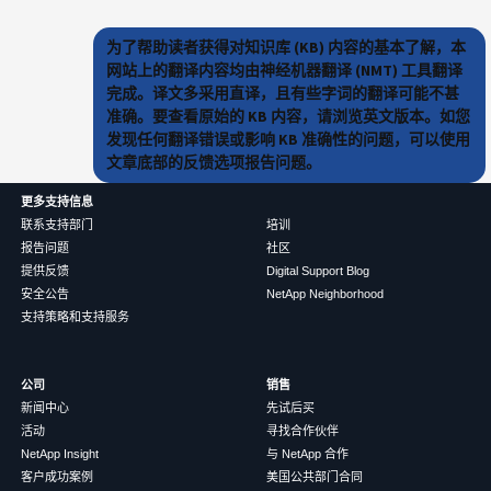
为了帮助读者获得对知识库 (KB) 内容的基本了解，本
网站上的翻译内容均由神经机器翻译 (NMT) 工具翻译
完成。译文多采用直译，且有些字词的翻译可能不甚
准确。要查看原始的 KB 内容，请浏览英文版本。如您
发现任何翻译错误或影响 KB 准确性的问题，可以使用
文章底部的反馈选项报告问题。
更多支持信息
联系支持部门
培训
报告问题
社区
提供反馈
Digital Support Blog
安全公告
NetApp Neighborhood
支持策略和支持服务
公司
销售
新闻中心
先试后买
活动
寻找合作伙伴
NetApp Insight
与 NetApp 合作
客户成功案例
美国公共部门合同