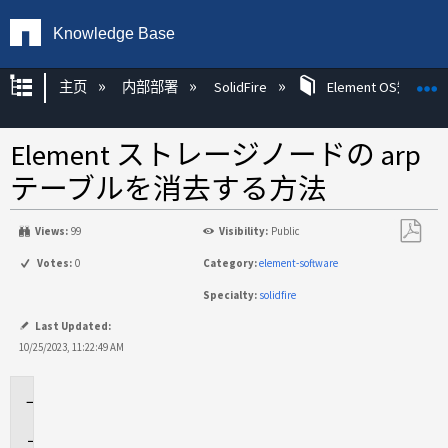
Knowledge Base
扩展/隐缩全局层次
主页
内部部署
SolidFire
Element OS知识
Element ストレージノードの arp
テーブルを消去する方法
Views:
99
Visibility:
Public
另
Votes:
0
Category:
element-software
存
Specialty:
solidfire
为
PDF
Last Updated:
10/25/2023, 11:22:49 AM
環
境
説