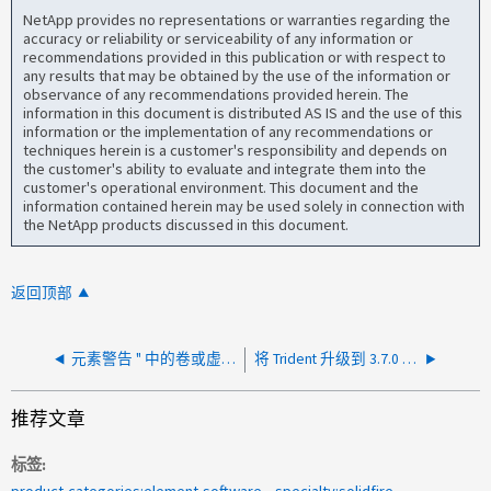
NetApp provides no representations or warranties regarding the
accuracy or reliability or serviceability of any information or
recommendations provided in this publication or with respect to
any results that may be obtained by the use of the information or
observance of any recommendations provided herein. The
information in this document is distributed AS IS and the use of this
information or the implementation of any recommendations or
techniques herein is a customer's responsibility and depends on
the customer's ability to evaluate and integrate them into the
customer's operational environment. This document and the
information contained herein may be used solely in connection with
the NetApp products discussed in this document.
返回顶部
元素警告 " 中的卷或虚拟卷数量 帐户即将达到最大限制 "
将 Trident 升级到 3.7.0 后出现错误"Could not find iSCSI device: no devices present yet"
推荐文章
标签