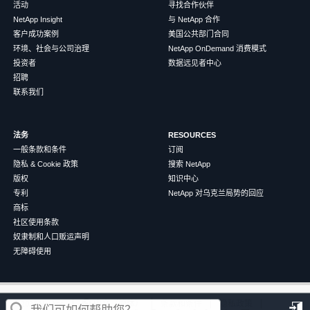
活动
寻找合作伙伴
NetApp Insight
与 NetApp 合作
客户成功案例
美国公共部门合同
环境、社会与公司治理
NetApp OnDemand 消费模式
投资者
数据远见者中心
招聘
联系我们
法务
RESOURCES
一般条款和条件
订阅
隐私 & Cookie 政策
搜索 NetApp
版权
知识中心
专利
NetApp 对乌克兰局势的回应
商标
社区使用条款
奴隶制和人口贩运声明
无障碍使用
这篇文章对您有帮助吗？
©
2026
NetApp
中文（简体）
条款和条件
隐私政策