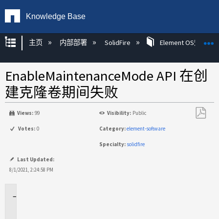
Knowledge Base
扩展/隐缩全局层次
主页
内部部署
SolidFire
Element OS知识
EnableMaintenanceMode API 在创
建克隆卷期间失败
Views:
99
Visibility:
Public
另
Votes:
0
Category:
element-software
存
Specialty:
solidfire
为
PDF
Last Updated:
8/1/2021, 2:24:58 PM
适
用
场