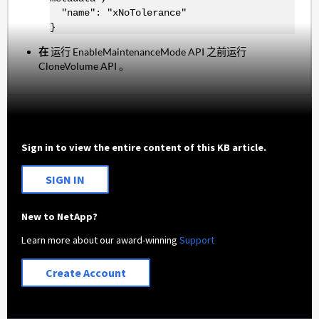
"name": "xNoTolerance"
}
在
运行 EnableMaintenanceMode API 之前运行
CloneVolume API 。
Sign in to view the entire content of this KB article.
SIGN IN
New to NetApp?
Learn more about our award-winning
Support
Create Account