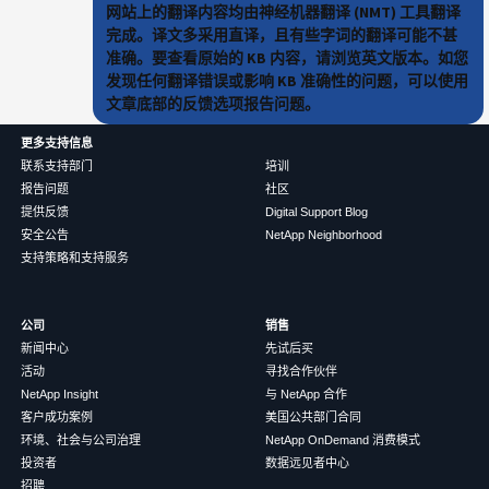
网站上的翻译内容均由神经机器翻译 (NMT) 工具翻译
完成。译文多采用直译，且有些字词的翻译可能不甚
准确。要查看原始的 KB 内容，请浏览英文版本。如您
发现任何翻译错误或影响 KB 准确性的问题，可以使用
文章底部的反馈选项报告问题。
更多支持信息
联系支持部门
培训
报告问题
社区
提供反馈
Digital Support Blog
安全公告
NetApp Neighborhood
支持策略和支持服务
公司
销售
新闻中心
先试后买
活动
寻找合作伙伴
NetApp Insight
与 NetApp 合作
客户成功案例
美国公共部门合同
环境、社会与公司治理
NetApp OnDemand 消费模式
投资者
数据远见者中心
招聘