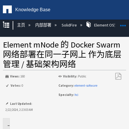
Knowledge Base
扩展/隐缩全局层次
主页
内部部署
SolidFire
Element OS知识
Element mNode 的 Docker Swarm
网络部署在同一子网上 作为底层
管理 / 基础架构网络
Views:
160
Visibility:
Public
另
Votes:
0
Category:
element-software
存
Specialty:
hci
为
PDF
Last Updated:
2/22/2024, 2:23:03 AM
适