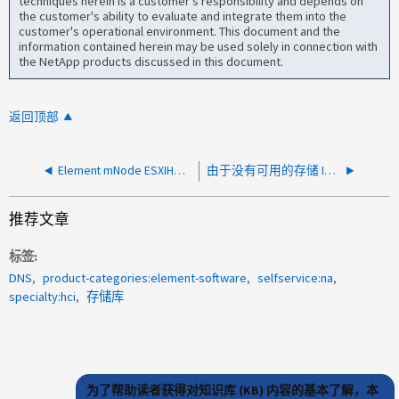
techniques herein is a customer's responsibility and depends on
the customer's ability to evaluate and integrate them into the
customer's operational environment. This document and the
information contained herein may be used solely in connection with
the NetApp products discussed in this document.
返回顶部
Element mNode ESXIHostAuthError
由于没有可用的存储 IP 地址，元素节点卡在 PendingActive 状态
推荐文章
标签
DNS
product-categories:element-software
selfservice:na
specialty:hci
存储库
为了帮助读者获得对知识库 (KB) 内容的基本了解，本