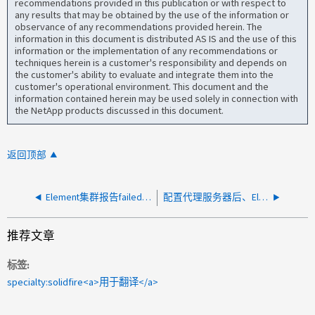
recommendations provided in this publication or with respect to
any results that may be obtained by the use of the information or
observance of any recommendations provided herein. The
information in this document is distributed AS IS and the use of this
information or the implementation of any recommendations or
techniques herein is a customer's responsibility and depends on
the customer's ability to evaluate and integrate them into the
customer's operational environment. This document and the
information contained herein may be used solely in connection with
the NetApp products discussed in this document.
返回顶部
Element集群报告failedSpacedToFull和sensorReadingFaed警报
配置代理服务器后、Element集群停止向Active IQ报告
推荐文章
标签
specialty:solidfire<a>用于翻译</a>