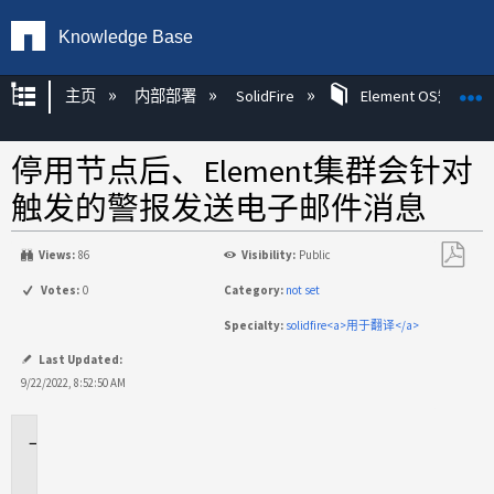
Knowledge Base
扩展/隐缩全局层次
主页
内部部署
SolidFire
Element OS知识
停用节点后、Element集群会针对
触发的警报发送电子邮件消息
Views:
86
Visibility:
Public
另
Votes:
0
Category:
not set
存
Specialty:
solidfire<a>用于翻译</a>
为
PDF
Last Updated:
9/22/2022, 8:52:50 AM
适
用
场