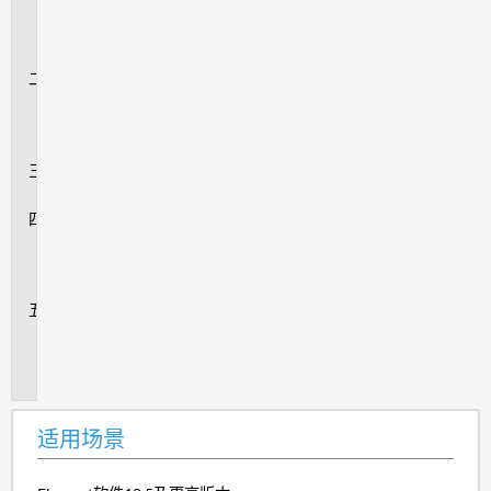
用
场
景
事
件
摘
要
验
证
解
决
方
法
追
加
信
息
适用场景