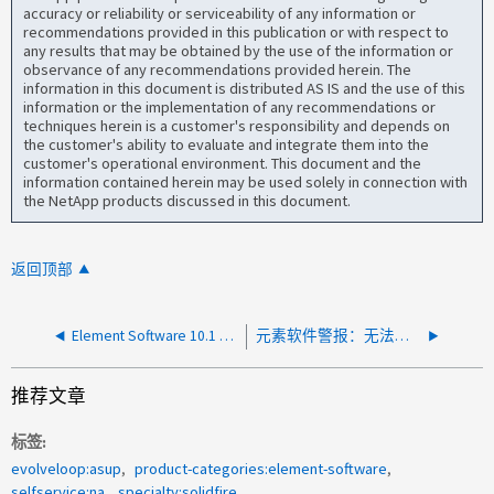
accuracy or reliability or serviceability of any information or
recommendations provided in this publication or with respect to
any results that may be obtained by the use of the information or
observance of any recommendations provided herein. The
information in this document is distributed AS IS and the use of this
information or the implementation of any recommendations or
techniques herein is a customer's responsibility and depends on
the customer's ability to evaluate and integrate them into the
customer's operational environment. This document and the
information contained herein may be used solely in connection with
the NetApp products discussed in this document.
返回顶部
Element Software 10.1 —复制卷对的延迟超过 360 分钟
元素软件警报：无法访问 NTP 服务器
推荐文章
标签
evolveloop:asup
product-categories:element-software
selfservice:na
specialty:solidfire