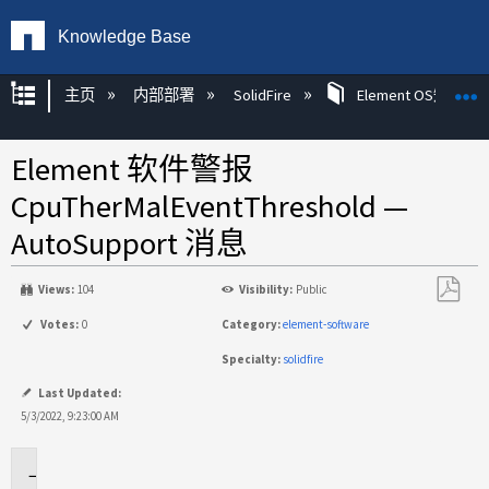
Knowledge Base
扩展/隐缩全局层次
主页
内部部署
SolidFire
Element OS知识
Element 软件警报
CpuTherMalEventThreshold —
AutoSupport 消息
Views:
104
Visibility:
Public
另
Votes:
0
Category:
element-software
存
Specialty:
solidfire
为
PDF
Last Updated:
5/3/2022, 9:23:00 AM
适