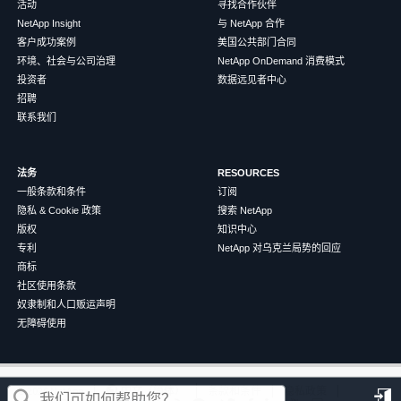
活动
寻找合作伙伴
NetApp Insight
与 NetApp 合作
客户成功案例
美国公共部门合同
环境、社会与公司治理
NetApp OnDemand 消费模式
投资者
数据远见者中心
招聘
联系我们
法务
RESOURCES
一般条款和条件
订阅
隐私 & Cookie 政策
搜索 NetApp
版权
知识中心
专利
NetApp 对乌克兰局势的回应
商标
社区使用条款
奴隶制和人口贩运声明
无障碍使用
这篇文章对您有帮助吗？
©
2026
NetApp
中文（简体）
条款和条件
隐私政策