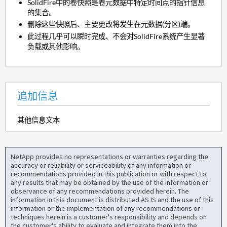
SolidFire中的卷快照是卷元数据中特定时间点的指针信息
的集合。
删除这些快照后、主要更改将发生在元数据(分区)端。
此过程几乎可以瞬时完成、不会对SolidFire系统产生显著
负载或其他影响。
追加信息
其他信息文本
NetApp provides no representations or warranties regarding the
accuracy or reliability or serviceability of any information or
recommendations provided in this publication or with respect to
any results that may be obtained by the use of the information or
observance of any recommendations provided herein. The
information in this document is distributed AS IS and the use of this
information or the implementation of any recommendations or
techniques herein is a customer's responsibility and depends on
the customer's ability to evaluate and integrate them into the