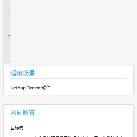
景
问
题
解
答
追
加
信
息
适用场景
NetApp Element软件
问题解答
目标卷