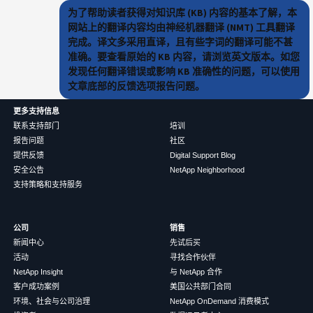
为了帮助读者获得对知识库 (KB) 内容的基本了解，本
网站上的翻译内容均由神经机器翻译 (NMT) 工具翻译
完成。译文多采用直译，且有些字词的翻译可能不甚
准确。要查看原始的 KB 内容，请浏览英文版本。如您
发现任何翻译错误或影响 KB 准确性的问题，可以使用
文章底部的反馈选项报告问题。
更多支持信息
联系支持部门
培训
报告问题
社区
提供反馈
Digital Support Blog
安全公告
NetApp Neighborhood
支持策略和支持服务
公司
销售
新闻中心
先试后买
活动
寻找合作伙伴
NetApp Insight
与 NetApp 合作
客户成功案例
美国公共部门合同
环境、社会与公司治理
NetApp OnDemand 消费模式