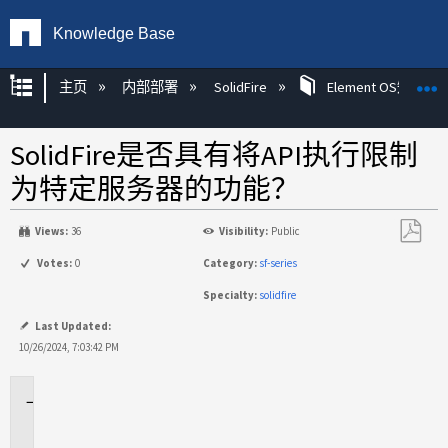
Knowledge Base
扩展/隐缩全局层次
主页
内部部署
SolidFire
Element OS知识
SolidFire是否具有将API执行限制
为特定服务器的功能？
Views:
36
Visibility:
Public
另
Votes:
0
Category:
sf-series
存
Specialty:
solidfire
为
PDF
Last Updated:
10/26/2024, 7:03:42 PM
适
用
场