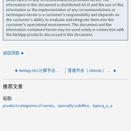
information in this document is distributed AS IS and the use of this
information or the implementation of any recommendations or
techniques herein is a customer's responsibility and depends on
the customer's ability to evaluate and integrate them into the
customer's operational environment. This document and the
information contained herein may be used solely in connection with
the NetApp products discussed in this document.
返回顶部
NetApp HCI 计算节点是否支持安全的UEFI启动？
管理节点（ mNode ）关闭或重新启动是否会影响存储服务？
推荐文章
标签
product-categories:sf-series
specialty:solidfire
type:q_n_a