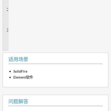
景
问
题
解
答
追
加
信
息
适用场景
SolidFire
Element软件
问题解答