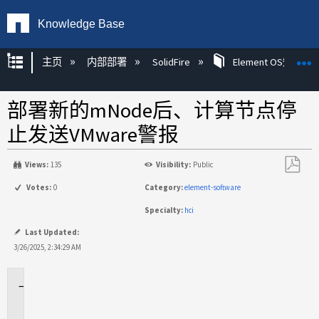
Knowledge Base
扩展/隐缩全局层次
主页
内部部署
SolidFire
Element OS知识
部署新的mNode后、计算节点停
止发送VMware警报
Views:
135
Visibility:
Public
另
Votes:
0
Category:
element-software
存
Specialty:
hci
为
PDF
Last Updated:
3/26/2025, 2:34:29 AM
适
用
场