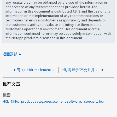
any results that may be obtained by the use of the information or
observance of any recommendations provided herein. The
information in this document is distributed AS IS and the use of this
information or the implementation of any recommendations or
techniques herein is a customer's responsibility and depends on
the customer's ability to evaluate and integrate them into the
customer's operational environment. This document and the
information contained herein may be used solely in connection with
the NetApp products discussed in this document.
返回顶部
有关SolidFire Element OS升级的常见问题
此时将显示"不允许并发创建捆绑包"、因此无法收集支持包
推荐文章
标签
HCI
NMA
product-categories:element-software
specialty:hci