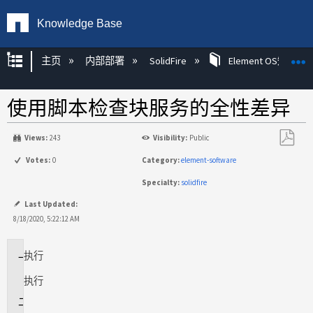
Knowledge Base
扩展/隐缩全局层次
主页
内部部署
SolidFire
Element OS知识
使用脚本检查块服务的全性差异
Views:
243
Visibility:
Public
另
Votes:
0
Category:
element-software
存
Specialty:
solidfire
为
PDF
Last Updated:
8/18/2020, 5:22:12 AM
执行
适
用
执行
于
说