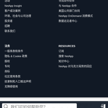
活动
寻找合作伙伴
NetApp Insight
与 NetApp 合作
客户成功案例
美国公共部门合同
环境、社会与公司治理
NetApp OnDemand 消费模式
投资者
数据远见者中心
招聘
联系我们
法务
RESOURCES
一般条款和条件
订阅
隐私 & Cookie 政策
搜索 NetApp
版权
知识中心
专利
NetApp 对乌克兰局势的回应
商标
社区使用条款
奴隶制和人口贩运声明
无障碍使用
这篇文章对您有帮助吗？
©
2026
NetApp
中文（简体）
条款和条件
隐私政策