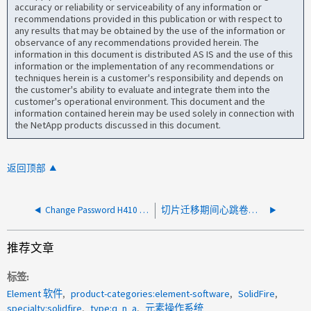
accuracy or reliability or serviceability of any information or
recommendations provided in this publication or with respect to
any results that may be obtained by the use of the information or
observance of any recommendations provided herein. The
information in this document is distributed AS IS and the use of this
information or the implementation of any recommendations or
techniques herein is a customer's responsibility and depends on
the customer's ability to evaluate and integrate them into the
customer's operational environment. This document and the
information contained herein may be used solely in connection with
the NetApp products discussed in this document.
返回顶部
Change Password H410 BMC)(更改密码H410 BC/IPMI)
切片迁移期间心跳卷上的 Citrix 池主机超时
推荐文章
标签
Element 软件
product-categories:element-software
SolidFire
specialty:solidfire
type:q_n_a
元素操作系统