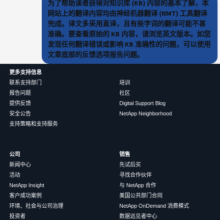
为了帮助读者获得对知识库 (KB) 内容的基本了解，本
网站上的翻译内容均由神经机器翻译 (NMT) 工具翻译
完成。译文多采用直译，且有些字词的翻译可能不甚
准确。要查看原始的 KB 内容，请浏览英文版本。如您
发现任何翻译错误或影响 KB 准确性的问题，可以使用
文章底部的反馈选项报告问题。
更多支持信息
联系支持部门
培训
报告问题
社区
提供反馈
Digital Support Blog
安全公告
NetApp Neighborhood
支持策略和支持服务
公司
销售
新闻中心
先试后买
活动
寻找合作伙伴
NetApp Insight
与 NetApp 合作
客户成功案例
美国公共部门合同
环境、社会与公司治理
NetApp OnDemand 消费模式
投资者
数据远见者中心