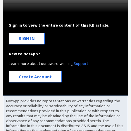
Sign in to view the entire content of this KB article.
SIGN IN
New to NetApp?
Learn more about our award-winning
Support
Create Account
NetApp provides no representations or warranties regarding the
accuracy or reliability or serviceability of any information or
recommendations provided in this publication or with respect to
any results that may be obtained by the use of the information or
observance of any recommendations provided herein. The
information in this document is distributed AS IS and the use of this
information or the implementation of any recommendations or