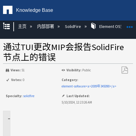
Knowledge Base
扩展/隐缩全局层次
主页
内部部署
SolidFire
Element OS知识
通过TUI更改MIP会报告SolidFire
节点上的错误
Views:
51
Visibility:
Public
另
Votes:
0
Category:
存
element-software<a>2009年345090</a>
为
Specialty:
solidfire
Last Updated:
PDF
5/10/2024, 12:23:26 AM
适
用
场