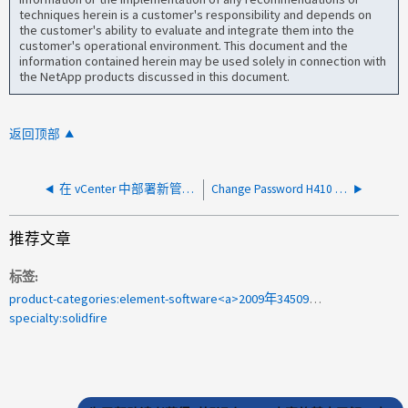
techniques herein is a customer's responsibility and depends on
the customer's ability to evaluate and integrate them into the
customer's operational environment. This document and the
information contained herein may be used solely in connection with
the NetApp products discussed in this document.
返回顶部
在 vCenter 中部署新管理节点时出现证书不受信任错误
Change Password H410 BMC)(更改密码H410 BC/IPMI)
推荐文章
标签
product-categories:element-software<a>2009年345090</a>
specialty:solidfire