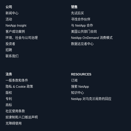
公司
销售
新闻中心
先试后买
活动
寻找合作伙伴
NetApp Insight
与 NetApp 合作
客户成功案例
美国公共部门合同
环境、社会与公司治理
NetApp OnDemand 消费模式
投资者
数据远见者中心
招聘
联系我们
法务
RESOURCES
一般条款和条件
订阅
隐私 & Cookie 政策
搜索 NetApp
版权
知识中心
专利
NetApp 对乌克兰局势的回应
商标
社区使用条款
奴隶制和人口贩运声明
无障碍使用