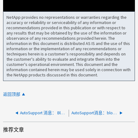
NetApp provides no representations or warranties regarding the
accuracy or reliability or serviceability of any information or
recommendations provided in this publication or with respect to
any results that may be obtained by the use of the information or
observance of any recommendations provided herein. The
information in this document is distributed AS IS and the use of this
information or the implementation of any recommendations or
techniques herein is a customer's responsibility and depends on
the customer's ability to evaluate and integrate them into the
customer's operational environment. This document and the
information contained herein may be used solely in connection with
the NetApp products discussed in this document.
返回顶部
AutoSupport 消息： BlockFullness = stage4 Critical
AutoSupport消息：blocksDegraded。无法访问块数据的完整副本
推荐文章