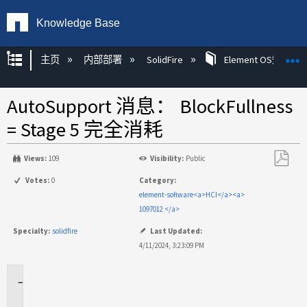
Knowledge Base
扩展/隐缩全局层次
主页
内部部署
SolidFire
Element OS知识
AutoSupport 消息： BlockFullness
= Stage 5 完全消耗
Views:
109
Visibility:
Public
另
Votes:
0
Category:
存
element-software<a>HCI</a><a>
为
1097012 </a>
PDF
Specialty:
solidfire
Last Updated:
4/11/2024, 3:23:09 PM
适
用