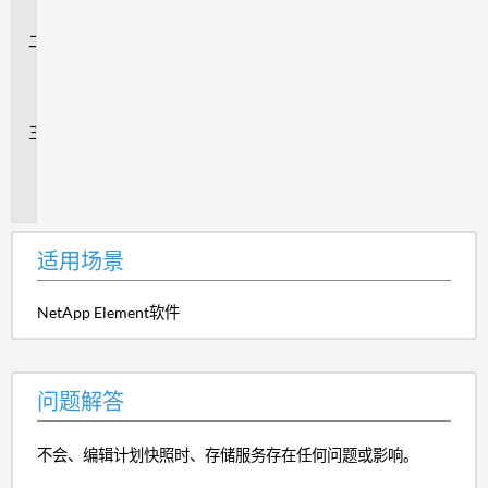
景
问
题
解
答
追
加
信
息
适用场景
NetApp Element软件
问题解答
不会、编辑计划快照时、存储服务存在任何问题或影响。