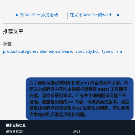
向 SolidFire 添加驱动器时记录了异常 xSoftwareEarKeyRetrievalFailure 集群
在采用SolidFire的Windows Server 2019中使用动态磁盘作为OpenStack块存储是否存在限制？
推荐文章
标签
product-categories:element-software
specialty:hci
type:q_n_a
为了帮助读者获得对知识库 (KB) 内容的基本了解，本
网站上的翻译内容均由神经机器翻译 (NMT) 工具翻译
完成。译文多采用直译，且有些字词的翻译可能不甚
准确。要查看原始的 KB 内容，请浏览英文版本。如您
发现任何翻译错误或影响 KB 准确性的问题，可以使用
文章底部的反馈选项报告问题。
更多支持信息
联系支持部门
培训