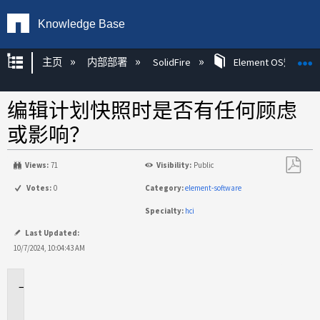
Knowledge Base
扩展/隐缩全局层次
主页
内部部署
SolidFire
Element OS知识
编辑计划快照时是否有任何顾虑
或影响？
Views:
71
Visibility:
Public
另
Votes:
0
Category:
element-software
存
Specialty:
hci
为
PDF
Last Updated:
10/7/2024, 10:04:43 AM
适
用
场