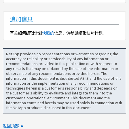
追加信息
有关如何编辑计划
快照的
信息、请参见编辑快照计划。
NetApp provides no representations or warranties regarding the
accuracy or reliability or serviceability of any information or
recommendations provided in this publication or with respect to
any results that may be obtained by the use of the information or
observance of any recommendations provided herein. The
information in this document is distributed AS IS and the use of this
information or the implementation of any recommendations or
techniques herein is a customer's responsibility and depends on
the customer's ability to evaluate and integrate them into the
customer's operational environment. This document and the
information contained herein may be used solely in connection with
the NetApp products discussed in this document.
返回顶部