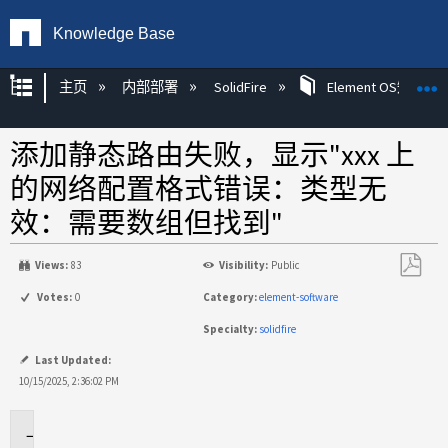
Knowledge Base
扩展/隐缩全局层次
主页
内部部署
SolidFire
Element OS知识
添加静态路由失败，显示"xxx 上
的网络配置格式错误：类型无
效：需要数组但找到"
Views:
83
Visibility:
Public
另
Votes:
0
Category:
element-software
存
Specialty:
solidfire
为
PDF
Last Updated:
10/15/2025, 2:36:02 PM
适