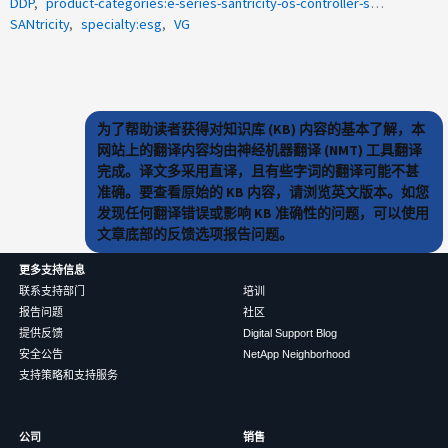
DDP
product-categories:e-series-santricity-os-controller-software
SANtricity
specialty:esg
VG
为了帮助读者获得对知识库 (KB) 内容的基本了解，本
网站上的翻译内容均由神经机器翻译 (NMT) 工具翻译
完成。译文多采用直译，且有些字词的翻译可能不甚
准确。要查看原始的 KB 内容，请浏览英文版本。如您
发现任何翻译错误或影响 KB 准确性的问题，可以使用
文章底部的反馈选项报告问题。
更多支持信息
联系支持部门
培训
报告问题
社区
提供反馈
Digital Support Blog
安全公告
NetApp Neighborhood
支持策略和支持服务
公司
销售