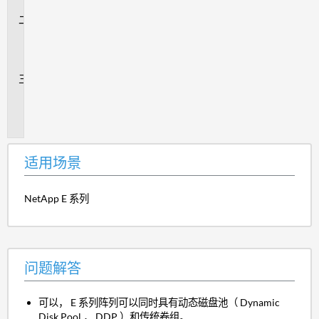
景
问
题
解
答
追
加
信
息
适用场景
NetApp E 系列
问题解答
可以， E 系列阵列可以同时具有动态磁盘池（ Dynamic
Disk Pool ， DDP ）和传统卷组。