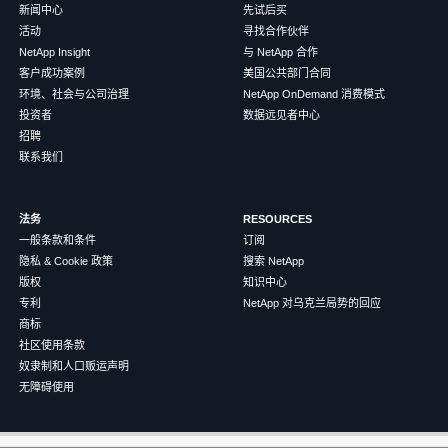
新闻中心
先试后买
活动
寻找合作伙伴
NetApp Insight
与 NetApp 合作
客户成功案例
美国公共部门合同
环境、社会与公司治理
NetApp OnDemand 消费模式
投资者
数据远见者中心
招聘
联系我们
法务
RESOURCES
一般条款和条件
订阅
隐私 & Cookie 政策
搜索 NetApp
版权
知识中心
专利
NetApp 对乌克兰局势的回应
商标
社区使用条款
奴隶制和人口贩运声明
无障碍使用