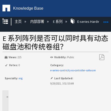
Knowledge Base
扩展/隐缩全局层次
主页
内部部署
E 系列
E-series Hardware KB
E 系列阵列是否可以同时具有动态
磁盘池和传统卷组？
Views:
225
Visibility:
Public
另
Votes:
0
Category:
存
e-series-santricity-os-controller-software
为
Specialty:
esg
Last Updated:
PDF
9/29/2021, 3:51:53 AM
适
用
场