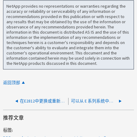
NetApp provides no representations or warranties regarding the
accuracy or reliability or serviceability of any information or
recommendations provided in this publication or with respect to
any results that may be obtained by the use of the information or
observance of any recommendations provided herein. The
information in this document is distributed AS IS and the use of this
information or the implementation of any recommendations or
techniques herein is a customer's responsibility and depends on
the customer's ability to evaluate and integrate them into the
customer's operational environment. This document and the
information contained herein may be used solely in connection with
the NetApp products discussed in this document.
返回顶部
在E2812中更换或重新拔插驱动器不会清除旁通的驱动器状态
可以从 E 系列系统中移除空的 DE224C 货架而无需特殊步骤吗？
推荐文章
标签