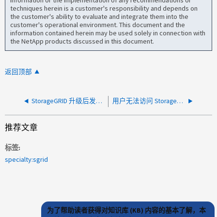
information or the implementation of any recommendations or
techniques herein is a customer's responsibility and depends on
the customer's ability to evaluate and integrate them into the
customer's operational environment. This document and the
information contained herein may be used solely in connection with
the NetApp products discussed in this document.
返回顶部
StorageGRID 升级后发送到 Splunk 的对象空系统日志事件
用户无法访问 StorageGRID 端点
推荐文章
标签
specialty:sgrid
为了帮助读者获得对知识库 (KB) 内容的基本了解，本