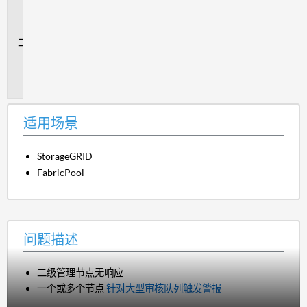
场
景
问
题
描
述
适用场景
StorageGRID
FabricPool
问题描述
二级管理节点无响应
一个或多个节点
针对大型审核队列触发警报