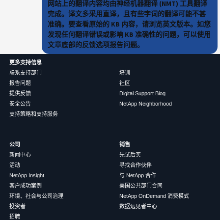
网站上的翻译内容均由神经机器翻译 (NMT) 工具翻译
完成。译文多采用直译，且有些字词的翻译可能不甚
准确。要查看原始的 KB 内容，请浏览英文版本。如您
发现任何翻译错误或影响 KB 准确性的问题，可以使用
文章底部的反馈选项报告问题。
更多支持信息
联系支持部门
培训
报告问题
社区
提供反馈
Digital Support Blog
安全公告
NetApp Neighborhood
支持策略和支持服务
公司
销售
新闻中心
先试后买
活动
寻找合作伙伴
NetApp Insight
与 NetApp 合作
客户成功案例
美国公共部门合同
环境、社会与公司治理
NetApp OnDemand 消费模式
投资者
数据远见者中心
招聘