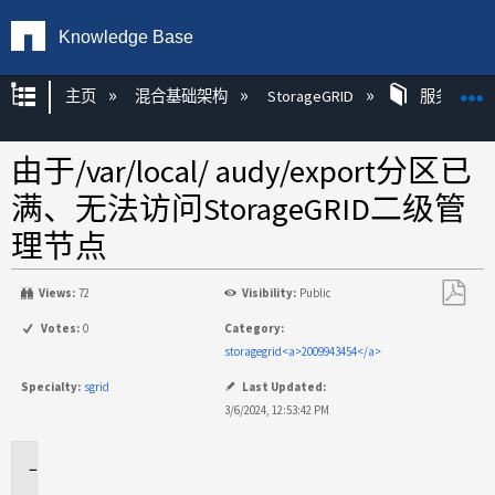
Knowledge Base
扩展/隐缩全局层次
主页
混合基础架构
StorageGRID
服务
由于/var/local/ audy/export分区已
满、无法访问StorageGRID二级管
理节点
Views:
72
Visibility:
Public
另
Votes:
0
Category:
存
storagegrid<a>2009943454</a>
为
Specialty:
sgrid
Last Updated:
PDF
3/6/2024, 12:53:42 PM
适
用