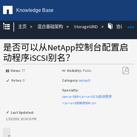
Knowledge Base
扩展/隐缩全局层次
主页
混合基础架构
StorageGRID
协议
是否可以从NetApp控制台配置启
动程序iSCSI别名？
Views:
77
Visibility:
Public
另
Votes:
0
Category:
ontap-9
存
Specialty:
为
san<a>SAN</a><a>iSCSI启动程序
PDF
</a><a>2009899504</a>
Last Updated:
1/19/2024, 10:24:55 PM
适