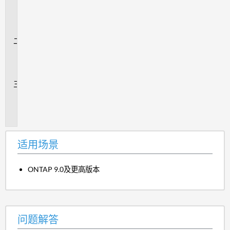
用
场
景
问
题
解
答
追
加
信
息
适用场景
ONTAP 9.0及更高版本
问题解答