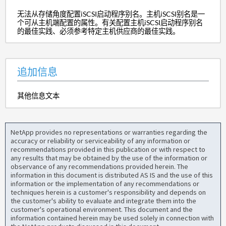
无法从存储角度配置iSCSI启动程序别名。主机iSCSI别名是一
个可从主机端配置的属性。有关配置主机iSCSI启动程序别名
的最佳实践、必须参考特定主机供应商的最佳实践。
追加信息
其他信息文本
NetApp provides no representations or warranties regarding the
accuracy or reliability or serviceability of any information or
recommendations provided in this publication or with respect to
any results that may be obtained by the use of the information or
observance of any recommendations provided herein. The
information in this document is distributed AS IS and the use of this
information or the implementation of any recommendations or
techniques herein is a customer's responsibility and depends on
the customer's ability to evaluate and integrate them into the
customer's operational environment. This document and the
information contained herein may be used solely in connection with