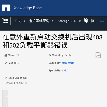
Knowledge Base
扩展/隐缩全局层次
主页
混合基础架构
StorageGRID
协议
在意外重新启动交换机后出现408
和502负载平衡器错误
Views:
32
Visibility:
Public
另
Votes:
0
Category:
storagegrid
存
Specialty:
sgrid
为
PDF
Last Updated:
11/4/2024, 4:35:13 PM
适
用
场