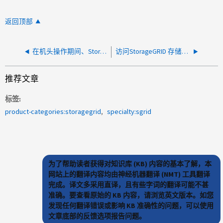
返回顶部
在机头操作期间、StorageGRID中找不到404状态
访问StorageGRID 存储分段时记录了AWS命令行界面警告"InsecureRequestWarning"
推荐文章
标签
product-categories:storagegrid
specialty:sgrid
为了帮助读者获得对知识库 (KB) 内容的基本了解，本
网站上的翻译内容均由神经机器翻译 (NMT) 工具翻译
完成。译文多采用直译，且有些字词的翻译可能不甚
准确。要查看原始的 KB 内容，请浏览英文版本。如您
发现任何翻译错误或影响 KB 准确性的问题，可以使用
文章底部的反馈选项报告问题。