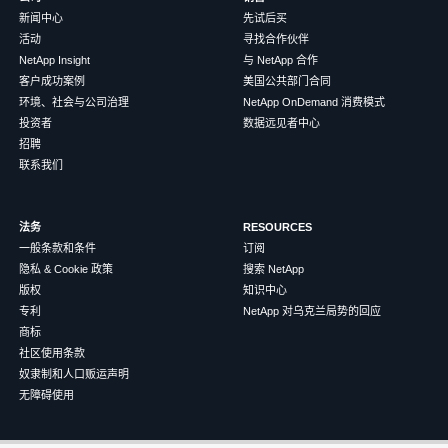
新闻中心
先试后买
活动
寻找合作伙伴
NetApp Insight
与 NetApp 合作
客户成功案例
美国公共部门合同
环境、社会与公司治理
NetApp OnDemand 消费模式
投资者
数据远见者中心
招聘
联系我们
法务
RESOURCES
一般条款和条件
订阅
隐私 & Cookie 政策
搜索 NetApp
版权
知识中心
专利
NetApp 对乌克兰局势的回应
商标
社区使用条款
奴隶制和人口贩运声明
无障碍使用