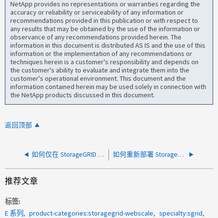
NetApp provides no representations or warranties regarding the
accuracy or reliability or serviceability of any information or
recommendations provided in this publication or with respect to
any results that may be obtained by the use of the information or
observance of any recommendations provided herein. The
information in this document is distributed AS IS and the use of this
information or the implementation of any recommendations or
techniques herein is a customer's responsibility and depends on
the customer's ability to evaluate and integrate them into the
customer's operational environment. This document and the
information contained herein may be used solely in connection with
the NetApp products discussed in this document.
返回顶部
如何仅在 StorageGRID SG6000 和 SG1000 设备上重新启动 BMC
如何重新部署 StorageGRID 设备
推荐文章
标签
E 系列
product-categories:storagegrid-webscale
specialty:sgrid