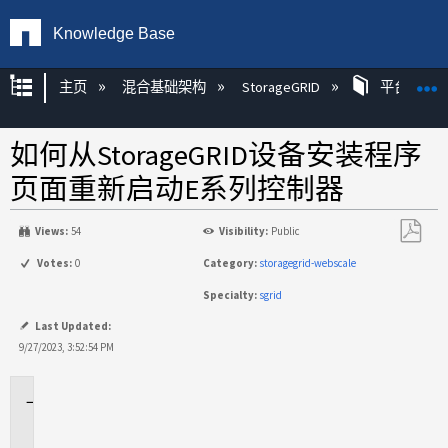
Knowledge Base
扩展/隐缩全局层次
主页
混合基础架构
StorageGRID
平台
如何从StorageGRID设备安装程序
页面重新启动E系列控制器
Views:
54
Visibility:
Public
另
Votes:
0
Category:
storagegrid-webscale
存
Specialty:
sgrid
为
PDF
Last Updated:
9/27/2023, 3:52:54 PM
适
用
场