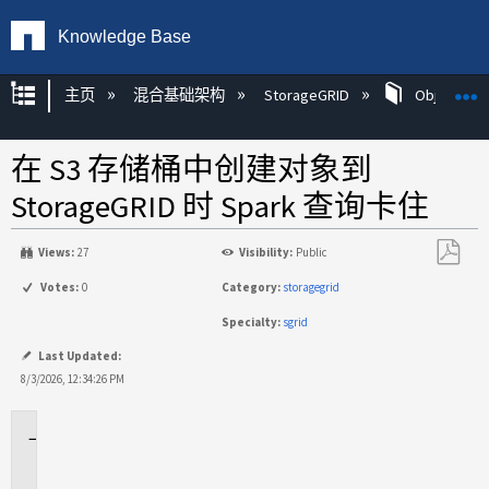
Knowledge Base
扩展/隐缩全局层次
主页
混合基础架构
StorageGRID
Object Mg
在 S3 存储桶中创建对象到
StorageGRID 时 Spark 查询卡住
Views:
27
Visibility:
Public
另
Votes:
0
Category:
storagegrid
存
Specialty:
sgrid
为
PDF
Last Updated:
8/3/2026, 12:34:26 PM
适
用
于