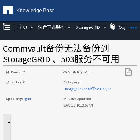
Knowledge Base
扩展/隐缩全局层次
主页
混合基础架构
StorageGRID
Object Mg
Commvault备份无法备份到
StorageGRID 、503服务不可用
Views:
74
Visibility:
Public
另
Votes:
0
Category:
存
storagegrid<a>2009年484128</a>
为
Specialty:
sgrid
Last Updated:
PDF
3/6/2023, 10:22:55 AM
适
用
场