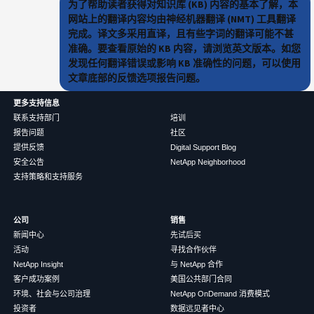
为了帮助读者获得对知识库 (KB) 内容的基本了解，本
网站上的翻译内容均由神经机器翻译 (NMT) 工具翻译
完成。译文多采用直译，且有些字词的翻译可能不甚
准确。要查看原始的 KB 内容，请浏览英文版本。如您
发现任何翻译错误或影响 KB 准确性的问题，可以使用
文章底部的反馈选项报告问题。
更多支持信息
联系支持部门
培训
报告问题
社区
提供反馈
Digital Support Blog
安全公告
NetApp Neighborhood
支持策略和支持服务
公司
销售
新闻中心
先试后买
活动
寻找合作伙伴
NetApp Insight
与 NetApp 合作
客户成功案例
美国公共部门合同
环境、社会与公司治理
NetApp OnDemand 消费模式
投资者
数据远见者中心