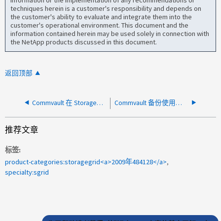
information or the implementation of any recommendations or
techniques herein is a customer's responsibility and depends on
the customer's ability to evaluate and integrate them into the
customer's operational environment. This document and the
information contained herein may be used solely in connection with
the NetApp products discussed in this document.
返回顶部
Commvault 在 StorageGRID 存储桶上执行备份时报告间歇性 CURL 28 超时错误
Commvault 备份使用默认存储桶一致性级别失败
推荐文章
标签
product-categories:storagegrid<a>2009年484128</a>
specialty:sgrid